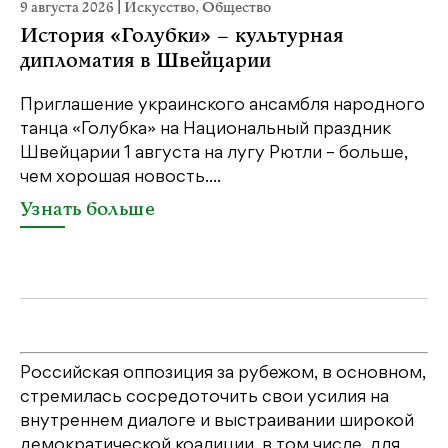
9 августа 2026
|
Искусство
,
Общество
22
История «Голубки» – культурная
К
дипломатия в Швейцарии
Ка
пе
Приглашение украинского ансамбля народного
св
танца «Голубка» на Национальный праздник
бе
Швейцарии 1 августа на лугу Рютли – больше,
св
чем хорошая новость....
У
Узнать больше
Российская оппозиция за рубежом, в основном,
стремилась сосредоточить свои усилия на
внутреннем диалоге и выстраивании широкой
демократической коалиции, в том числе, для