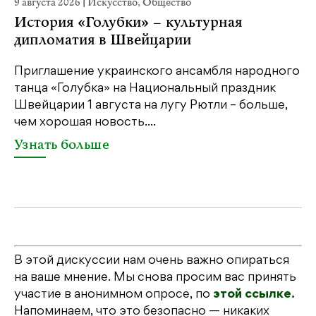
9 августа 2026
|
Искусство
,
Общество
22
История «Голубки» – культурная
К
дипломатия в Швейцарии
Ка
пе
Приглашение украинского ансамбля народного
св
танца «Голубка» на Национальный праздник
бе
Швейцарии 1 августа на лугу Рютли – больше,
св
чем хорошая новость....
У
Узнать больше
В этой дискуссии нам очень важно опираться
на ваше мнение. Мы снова просим вас принять
участие в анонимном опросе, по
этой ссылке.
Напоминаем, что это безопасно — никаких