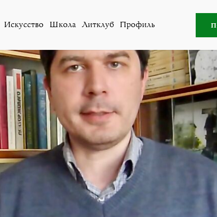
Все авторы
»
Виктор Фет
п
Искусство
Школа
Литклуб
Профиль