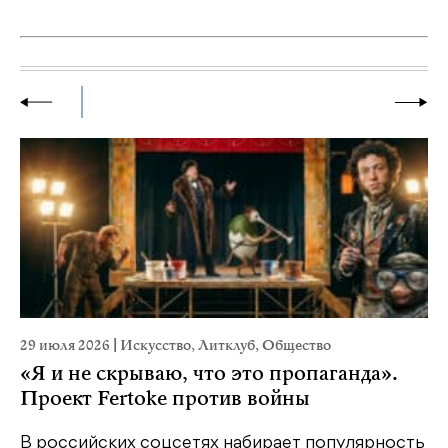
29 июля 2026
|
Искусство
,
Литклуб
,
Общество
23
«Я и не скрываю, что это пропаганда».
М
Проект Fertoke против войны
р
В российских соцсетях набирает популярность
На