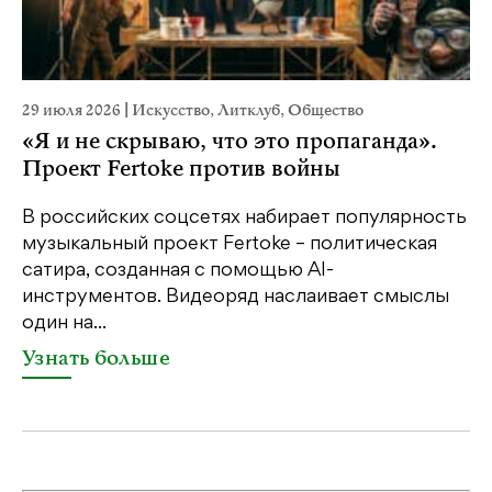
29 июля 2026
|
Искусство
,
Литклуб
,
Общество
23
«Я и не скрываю, что это пропаганда».
М
Проект Fertoke против войны
р
В российских соцсетях набирает популярность
На
музыкальный проект Fertoke – политическая
Ге
сатира, созданная с помощью AI-
яр
инструментов. Видеоряд наслаивает смыслы
об
один на...
У
Узнать больше