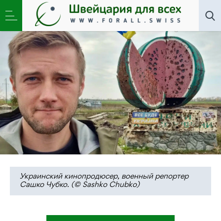
Искусство
,
Общество
»
Сашко Чубко: «Самое
страшное — это запах мертвых тел»
Украинский кинопродюсер, военный репортер
Сашко Чубко. (© Sashko Chubko)