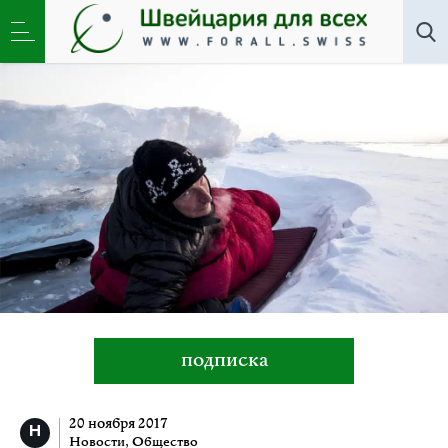
Новости
,
Общество
»
Водка. Даль. Приключения
Хольгера Фритцше в России
подписка
20 ноября 2017
Новости
,
Общество