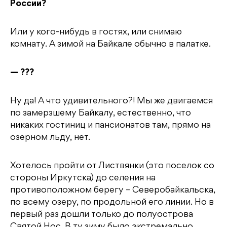
России?
Или у кого-нибудь в гостях, или снимаю
комнату. А зимой на Байкале обычно в палатке.
— ???
Ну да! А что удивительного?! Мы же двигаемся
по замерзшему Байкалу, естественно, что
никаких гостиниц и пансионатов там, прямо на
озерном льду, нет.
Хотелось пройти от Листвянки (это поселок со
стороны Иркутска) до селения на
противоположном берегу – Северобайкальска,
по всему озеру, по продольной его линии. Но в
первый раз дошли только до полуострова
Святой Нос. В ту зиму было экстремально