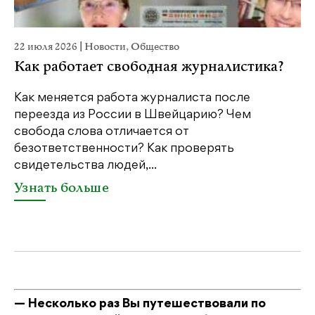
22 июля 2026
|
Новости
,
Общество
20
Как работает свободная журналистика?
П
м
Как меняется работа журналиста после
переезда из России в Швейцарию? Чем
Чт
свобода слова отличается от
по
безответственности? Как проверять
по
свидетельства людей,...
се
Узнать больше
У
— Несколько раз Вы путешествовали по