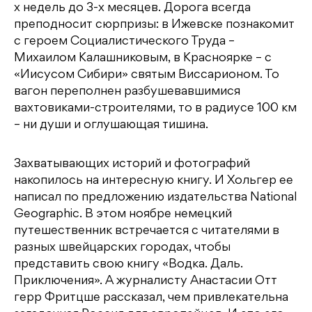
o
r
a
a
в
х недель до 3-х месяцев. Дорога всегда
o
s
m
и
преподносит сюрпризы: в Ижевске познакомит
k
s
т
с героем Социалистического Труда –
Михаилом Калашниковым, в Красноярке – с
ni
ь
«Иисусом Сибири» святым Виссарионом. То
ki
вагон переполнен разбушевавшимися
вахтовиками-строителями, то в радиусе 100 км
– ни души и оглушающая тишина.
Захватывающих историй и фотографий
накопилось на интересную книгу. И Хольгер ее
написал по предложению издательства National
Geographic. В этом ноябре немецкий
путешественник встречается с читателями в
разных швейцарских городах, чтобы
представить свою книгу «Водка. Даль.
Приключения». А журналисту Анастасии Отт
герр Фритцше рассказал, чем привлекательна