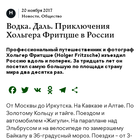
20 ноября 2017
Новости
,
Общество
Водка. Даль. Приключения
Хольгера Фритцше в России
Профессиональный путешественник и фотограф
Хольгер Фритцше (Holger Fritzsche) изъездил
Россию вдоль и поперек. За тридцать лет он
посетил самую большую по площади страну
мира два десятка раз.
F
T
V
O
T
О
a
w
K
d
el
т
От Москвы до Иркутска. На Кавказе и Алтае. По
c
it
n
e
п
Золотому Кольцу и тайге. Поездом и
e
t
o
g
р
автомобилем «Жигули». На параплане над
b
e
kl
r
а
Эльбрусом и на велосипеде по замерзшему
Байкалу в 36-градусный мороз. Поездки – от 3-