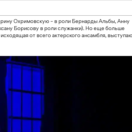
арину Охримовскую – в роли Бернарды Альбы, Анну
ксану Борисову в роли служанки). Но еще больше
, исходящая от всего актерского ансамбля, выступа