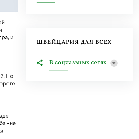
ей
и
ра, и
ШВЕЙЦАРИЯ ДЛЯ ВСЕХ
В социальных сетях
й. Но
пороге
авде
ба «не
лы