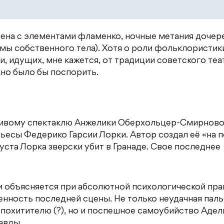
ена с элементами фламенко, ночные метания дочер
мы собственного тела). Хотя о роли фольклористик
 идущих, мне кажется, от традиции советского теат
жно было бы поспорить.
нтливому спектаклю Анжелики Оберхольцер-Смирново
ьесы Федерико Гарсии Лорки. Автор создал её «на 
вгуста Лорка зверски убит в Гранаде. Свое последнее
 и объясняется при абсолютной психологической пр
нность последней сцены. Не только неудачная паль
похитителю (?), но и поспешное самоубийство Аде
авды.