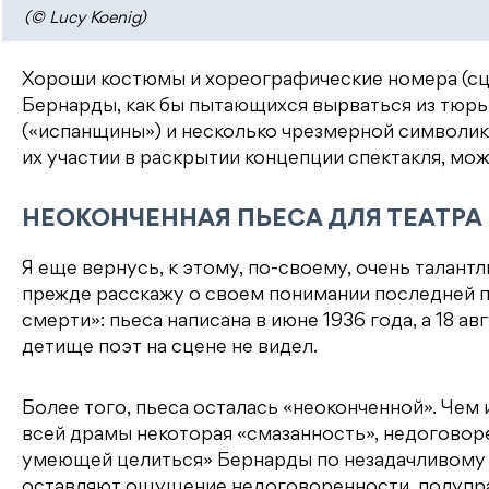
(© Lucy Koenig)
Хороши костюмы и хореографические номера (сц
Бернарды, как бы пытающихся вырваться из тюрь
(«испанщины») и несколько чрезмерной символики,
их участии в раскрытии концепции спектакля, мо
НЕОКОНЧЕННАЯ ПЬЕСА ДЛЯ ТЕАТРА
Я еще вернусь, к этому, по-своему, очень тала
прежде расскажу о своем понимании последней п
смерти»: пьеса написана в июне 1936 года, а 18 а
детище поэт на сцене не видел.
Более того, пьеса осталась «неоконченной». Чем
всей драмы некоторая «смазанность», недоговоре
умеющей целиться» Бернарды по незадачливому 
оставляют ощущение недоговоренности, полупр