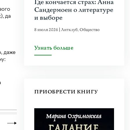
Где кончается страх: Анна
Сандермоен о литературе
евого
и выборе
), да
8 июля 2026
|
Литклуб
,
Общество
Узнать больше
, даже
ну:
а
ПРИОБРЕСТИ КНИГУ