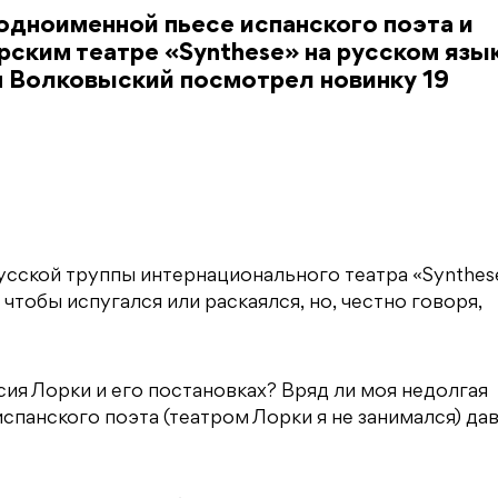
одноименной пьесе испанского поэта и
ским театре «Synthese» на русском язык
м Волковыский посмотрел новинку 19
усской труппы интернационального театра «Synthes
 чтобы испугался или раскаялся, но, честно говоря,
рсия Лорки и его постановках? Вряд ли моя недолгая
спанского поэта (театром Лорки я не занимался) да