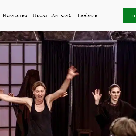
ство
,
Новости
»
Дом Бернарды Альбы не должен быть раз
п
Искусство
Школа
Литклуб
Профиль