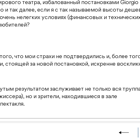
мирового театра, избалованный постановками Giorgio
Bieito и так далее, если я с так называемой высоты деш
очень нелегких условиях (финансовых и технических
любителей?
ого, что мои страхи не подтвердились и, более того
, стоящей за новой постановкой, искренне восклик
тым результатом заслуживает не только вся трупп
иссера), но и зрители, находившиеся в зале
спектакля.