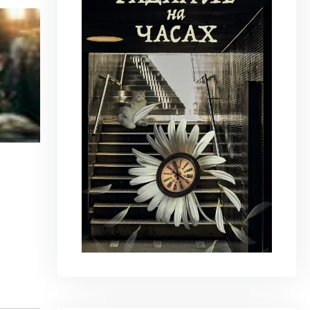
23 июня 2026
|
Искусство
Молдова между фресками, дронами 
На стыке границ Швейцарии, Франции и Гер
искусства Art Basel. Она объединила на четыре
Узнать больше