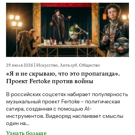
29 июля 2026
|
Искусство
,
Литклуб
,
Общество
19
«Я и не скрываю, что это пропаганда».
Я
Проект Fertoke против войны
«М
ме
В российских соцсетях набирает популярность
дл
музыкальный проект Fertoke – политическая
сатира, созданная с помощью AI-
У
инструментов. Видеоряд наслаивает смыслы
один на...
Узнать больше