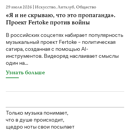
29 июля 2026
|
Искусство
,
Литклуб
,
Общество
19
«Я и не скрываю, что это пропаганда».
Я
Проект Fertoke против войны
«М
ме
В российских соцсетях набирает популярность
дл
музыкальный проект Fertoke – политическая
сатира, созданная с помощью AI-
У
инструментов. Видеоряд наслаивает смыслы
один на...
Узнать больше
Только музыка понимает,
что в душе происходит,
щедро ноты свои посылает