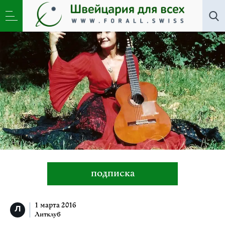
Литклуб
»
Нина. Монетка на счастье
подписка
1 марта 2016
Литклуб