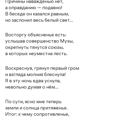
Причины наважденью нет,
а оправданию — подавно!
В беседе он казался равным,
но заслонил весь белый свет…
Восторгу объясненье есть:
услышав совершенство Музы,
окрепнуть тянутся союзы,
в которых неуместна лесть.
Воскреснув, грянул первый гром
и взгляда молния блеснула!
Я в эту ночь едва уснула,
невольно думая о нём…
По сути, ясно мне теперь
земли и солнца притяженье.
Итог: к чему сопротивленье,