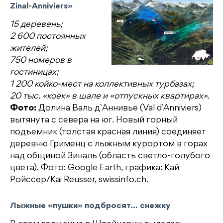
Zinal-Anniviers»
15 деревень;
2 600 постоянных
жителей;
750 номеров в
гостиницах;
1 200 койко-мест на коллективных турбазах;
20 тыс. «коек» в шале и «отпускных квартирах».
Фото:
Долина Валь д`Аннивье (Val d’Anniviers)
вытянута с севера на юг. Новый горный
подъемник (толстая красная линия) соединяет
деревню Грименц с лыжным курортом в горах
над общиной Зиналь (область светло-голубого
цвета). Фото: Google Earth, графика: Кай
Ройссер/Kai Reusser, swissinfo.ch.
Лыжные «пушки» подбросят… снежку