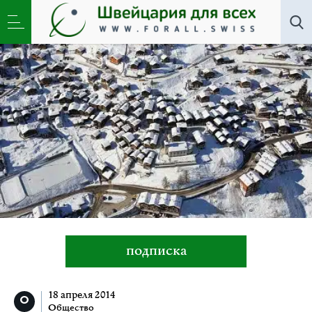
Общество
»
Лыжные курорты Вале: приказано
выжить…
подписка
18 апреля 2014
Общество