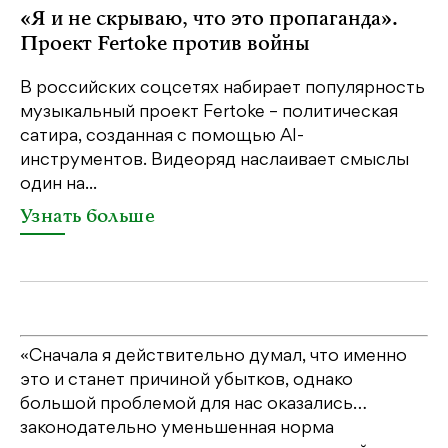
«Я и не скрываю, что это пропаганда».
К
Проект Fertoke против войны
Ка
пе
В российских соцсетях набирает популярность
св
музыкальный проект Fertoke – политическая
бе
сатира, созданная с помощью AI-
св
инструментов. Видеоряд наслаивает смыслы
один на...
У
Узнать больше
«Сначала я действительно думал, что именно
это и станет причиной убытков, однако
большой проблемой для нас оказались…
законодательно уменьшенная норма