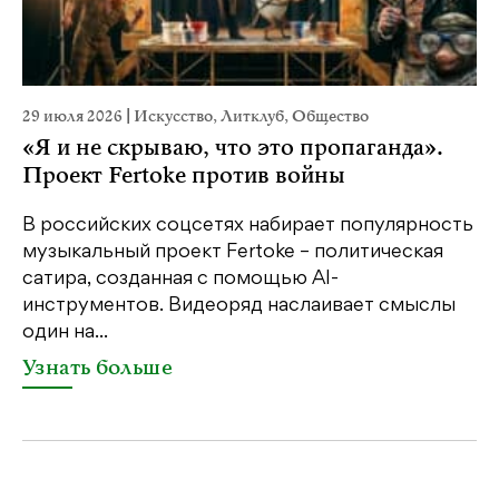
29 июля 2026
|
Искусство
,
Литклуб
,
Общество
22
«Я и не скрываю, что это пропаганда».
К
Проект Fertoke против войны
Ка
пе
В российских соцсетях набирает популярность
св
музыкальный проект Fertoke – политическая
бе
сатира, созданная с помощью AI-
св
инструментов. Видеоряд наслаивает смыслы
один на...
У
Узнать больше