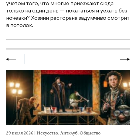
учетом того, что многие приезжают сюда
только на один день — покататься и уехать без
ночевки? Хозяин ресторана задумчиво смотрит
в потолок.
29 июля 2026
|
Искусство
,
Литклуб
,
Общество
22