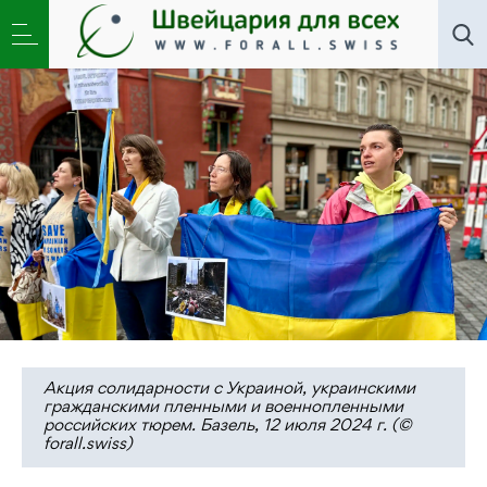
Новости
,
Общество
»
«Запугать и подчинить».
Аресты и пытки мирных украинцев
Акция солидарности с Украиной, украинскими
гражданскими пленными и военнопленными
российских тюрем. Базель, 12 июля 2024 г. (©
forall.swiss)