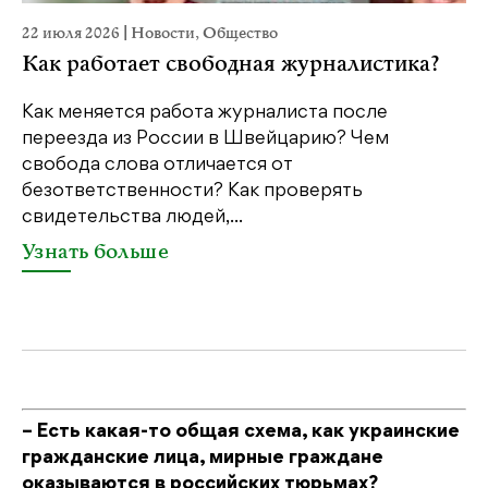
22 июля 2026
|
Новости
,
Общество
20
Как работает свободная журналистика?
П
м
Как меняется работа журналиста после
переезда из России в Швейцарию? Чем
Чт
свобода слова отличается от
по
безответственности? Как проверять
по
свидетельства людей,...
се
Узнать больше
У
– Есть какая-то общая схема, как украинские
гражданские лица, мирные граждане
оказываются в российских тюрьмах?