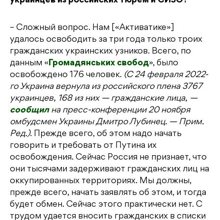
украинцев из российских тюрем и СИЗО?
– Сложный вопрос. Нам [«Активатике»]
удалось освободить за три года только троих
гражданских украинских узников. Всего, по
данным «
Громадянських свобод
», было
освобождено 176 человек.
(С 24 февраля 2022-
го Украина вернула из российского плена 3767
украинцев, 168 из них — гражданские лица, —
сообщил
на пресс-конференции 20 ноября
омбудсмен Украины Дмитро Лубинец. — Прим.
Ред.)
. Прежде всего, об этом надо начать
говорить и требовать от Путина их
освобождения. Сейчас Россия не признает, что
они тысячами задерживают гражданских лиц на
оккупированных территориях. Мы должны,
прежде всего, начать заявлять об этом, и тогда
будет обмен. Сейчас этого практически нет. С
трудом удается вносить гражданских в списки