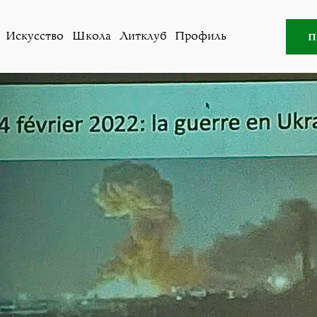
овости
,
Общество
»
Как получить убежище в Швейцари
п
Искусство
Школа
Литклуб
Профиль