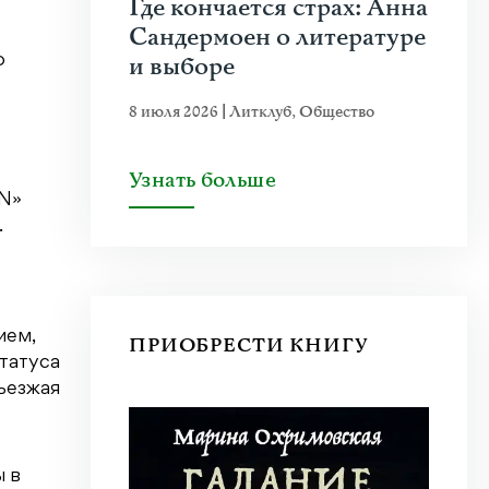
Где кончается страх: Анна
Сандермоен о литературе
и выборе
о
8 июля 2026
|
Литклуб
,
Общество
Узнать больше
«N»
.
ием,
ПРИОБРЕСТИ КНИГУ
татуса
въезжая
 в