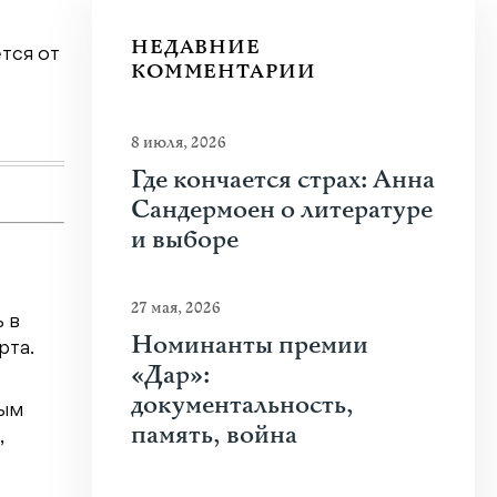
Почему человеку нравится стрелять
НЕДАВНИЕ
тся от
Что привлекает человека к оружию? Растуща
КОММЕНТАРИИ
спорта, кино и социальных сетей? В чем...
Узнать больше
8 июля, 2026
Где кончается страх: Анна
Сандермоен о литературе
и выборе
27 мая, 2026
 в
Номинанты премии
рта.
«Дар»:
документальность,
ным
память, война
,