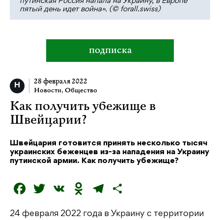
путинская Россия напала на Украину, в Европе
пятый день идет война». (© forall.swiss)
подписка
28 февраля 2022
Новости
,
Общество
Как получить убежище в
Швейцарии?
Швейцария готовится принять несколько тысяч
украинских беженцев из-за нападения на Украину
путинской армии. Как получить убежище?
F
T
V
O
T
О
a
w
K
d
el
т
24 февраля 2022 года в Украину с территории