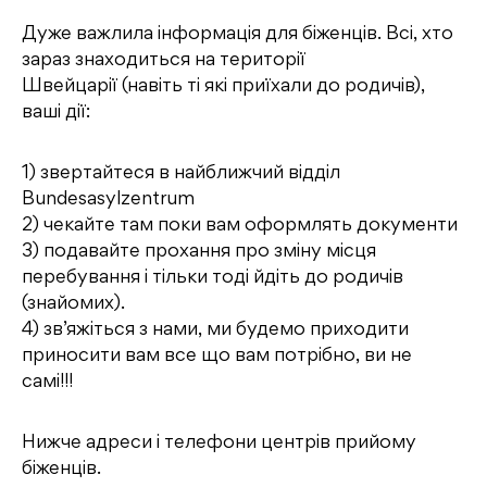
Дуже важлила інформація для біженців. Всі, хто
зараз знаходиться на території
Швейцарії (навіть ті які приїхали до родичів),
ваші дії:
1) звертайтеся в найближчий відділ
Bundesasylzentrum
2) чекайте там поки вам оформлять документи
3) подавайте прохання про зміну місця
перебування і тільки тоді йдіть до родичів
(знайомих).
4) зв’яжіться з нами, ми будемо приходити
приносити вам все що вам потрібно, ви не
самі!!!
Нижче адреси і телефони центрів прийому
біженців.