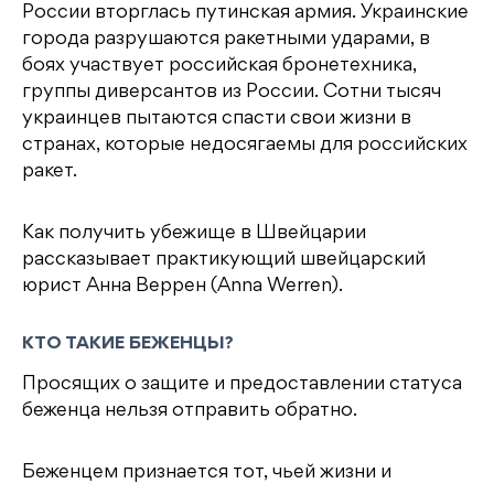
c
it
n
e
п
России вторглась путинская армия. Украинские
e
t
o
g
р
города разрушаются ракетными ударами, в
b
e
kl
r
а
боях участвует российская бронетехника,
группы диверсантов из России. Сотни тысяч
o
r
a
a
в
украинцев пытаются спасти свои жизни в
o
s
m
и
странах, которые недосягаемы для российских
k
s
т
ракет.
ni
ь
Как получить убежище в Швейцарии
ki
рассказывает практикующий швейцарский
юрист Анна Веррен (Anna Werren).
КТО ТАКИЕ БЕЖЕНЦЫ?
Просящих о защите и предоставлении статуса
беженца нельзя отправить обратно.
Беженцем признается тот, чьей жизни и