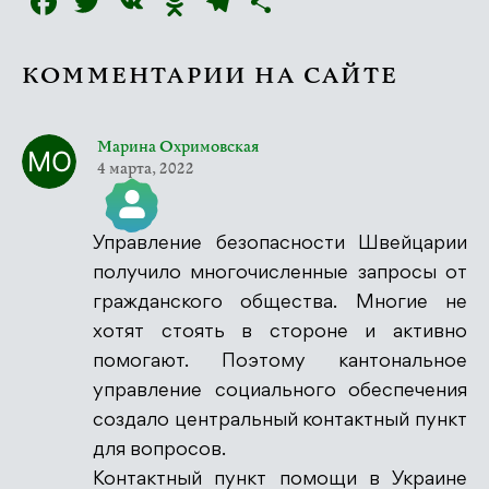
Facebook
Twitter
VK
Odnoklassniki
Telegram
Отправить
КОММЕНТАРИИ НА САЙТЕ
Марина Охримовская
4 марта, 2022
Управление безопасности Швейцарии
Значок &quot;Реальный человек&quot;
получило многочисленные запросы от
гражданского общества. Многие не
хотят стоять в стороне и активно
помогают. Поэтому кантональное
Антиспам от CleanTalk
управление социального обеспечения
создало центральный контактный пункт
для вопросов.
Контактный пункт помощи в Украине