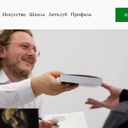
Все авторы
»
Елена Кадочникова
п
Искусство
Школа
Литклуб
Профиль