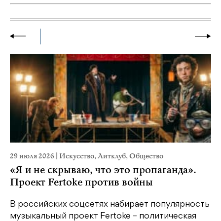
29 июля 2026
|
Искусство
,
Литклуб
,
Общество
22
«Я и не скрываю, что это пропаганда».
К
Проект Fertoke против войны
Ка
пе
В российских соцсетях набирает популярность
св
музыкальный проект Fertoke – политическая