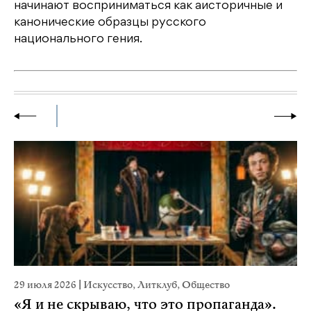
начинают восприниматься как аисторичные и
канонические образцы русского
национального гения.
29 июля 2026
|
Искусство
,
Литклуб
,
Общество
22
«Я и не скрываю, что это пропаганда».
К