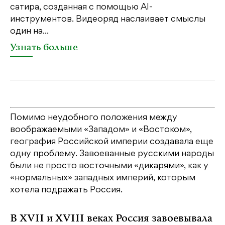
бе
сатира, созданная с помощью AI-
св
инструментов. Видеоряд наслаивает смыслы
один на...
У
Узнать больше
Помимо неудобного положения между
воображаемыми «Западом» и «Востоком»,
география Российской империи создавала еще
одну проблему. Завоеванные русскими народы
были не просто восточными «дикарями», как у
«нормальных» западных империй, которым
хотела подражать Россия.
В XVII и XVIII веках Россия завоевывала