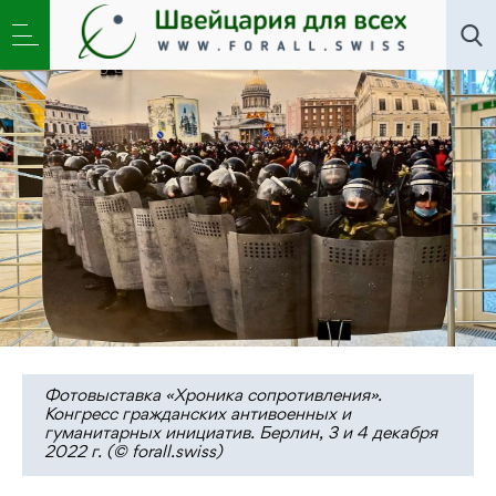
Общество
,
Школа
»
Может ли Россия стать
неимперской?
Фотовыставка «Хроника сопротивления».
Конгресс гражданских антивоенных и
гуманитарных инициатив. Берлин, 3 и 4 декабря
2022 г. (© forall.swiss)