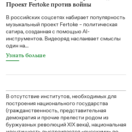
Проект Fertoke против войны
Ка
пе
В российских соцсетях набирает популярность
св
музыкальный проект Fertoke – политическая
бе
сатира, созданная с помощью AI-
св
инструментов. Видеоряд наслаивает смыслы
один на...
У
Узнать больше
В отсутствие институтов, необходимых для
построения национального государства
(гражданственность, представительная
демократия и прочие прелести родом из
буржуазных революций XIX века), национальная