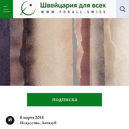
Все авторы
»
Игорь Вулох
подписка
8 марта 2014
Искусство
,
Литклуб