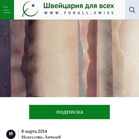
Искусство
,
Литклуб
»
Двенадцать параллелей к
Игорю Вулоху
подписка
8 марта 2014
Искусство
,
Литклуб