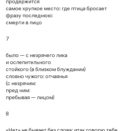
продержится
самое хрупкое место: где птица бросает
фразу последнюю:
смерти в лицо
7
было — с незрячего лика
и ослепительного
стойкого (в близком блуждании)
словно чужого: отчаянья
(с незрячим:
пред ним:
пребывая — лицом)
8
«Нет» не бывает без слова: итак говорю тебе