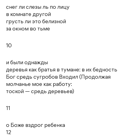
снег ли слезы ль по лицу
в комнате другой
грусть ли это белизной
за окном во тьме
10
и были однажды
деревья как братья в тумане: в их бедность
Бог средь сугробов Входил (Продолжая
молчанье мое как работу:
тоской — средь деревьев)
11
о Боже вздрог ребенка
12