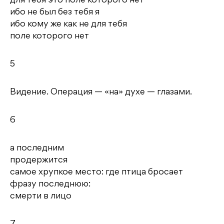
для тебя это поле которого нет
ибо не был без тебя я
ибо кому же как не для тебя
поле которого нет
5
Видение. Операция — «на» духе — глазами.
6
а последним
продержится
самое хрупкое место: где птица бросает
фразу последнюю:
смерти в лицо