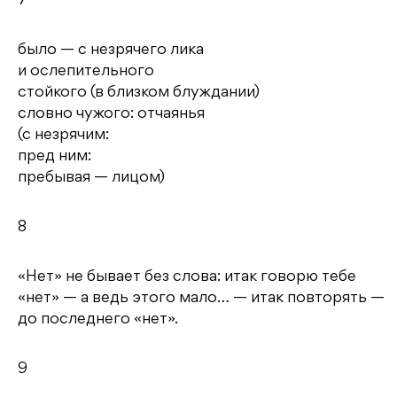
7
было — с незрячего лика
и ослепительного
стойкого (в близком блуждании)
словно чужого: отчаянья
(с незрячим:
пред ним:
пребывая — лицом)
8
«Нет» не бывает без слова: итак говорю тебе
«нет» — а ведь этого мало… — итак повторять —
до последнего «нет».
9