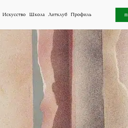
кусство
,
Литклуб
»
Двенадцать параллелей к Игорю Вул
п
Искусство
Школа
Литклуб
Профиль