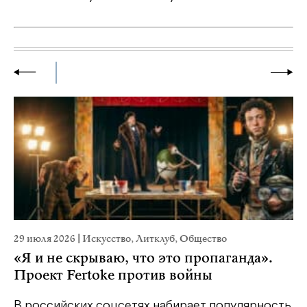
29 июля 2026
|
Искусство
,
Литклуб
,
Общество
23
«Я и не скрываю, что это пропаганда».
М
Проект Fertoke против войны
р
В российских соцсетях набирает популярность
На