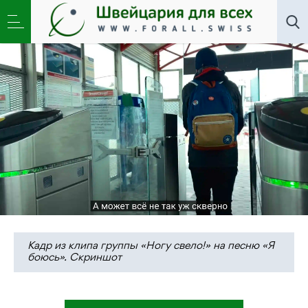
Искусство
,
Новости
»
«На Земле не скоро наступит
мир»
Кадр из клипа группы «Ногу свело!» на песню «Я
боюсь». Скриншот