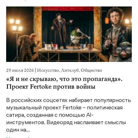
29 июля 2026
|
Искусство
,
Литклуб
,
Общество
23
«Я и не скрываю, что это пропаганда».
М
Проект Fertoke против войны
р
В российских соцсетях набирает популярность
На
музыкальный проект Fertoke – политическая
Ге
сатира, созданная с помощью AI-
яр
инструментов. Видеоряд наслаивает смыслы
об
один на...
У