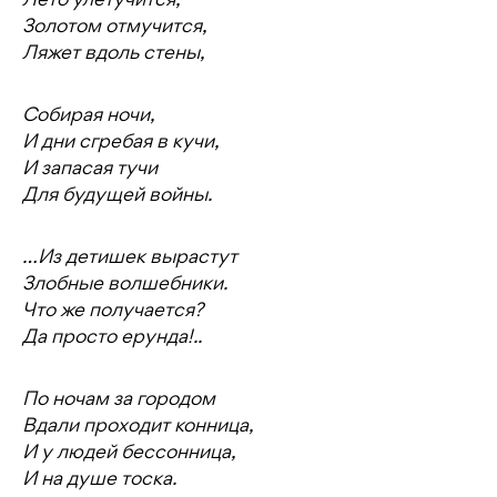
Лето улетучится,
Золотом отмучится,
Ляжет вдоль стены,
Собирая ночи,
И дни сгребая в кучи,
И запасая тучи
Для будущей войны.
…Из детишек вырастут
Злобные волшебники.
Что же получается?
Да просто ерунда!..
По ночам за городом
Вдали проходит конница,
И у людей бессонница,
И на душе тоска.