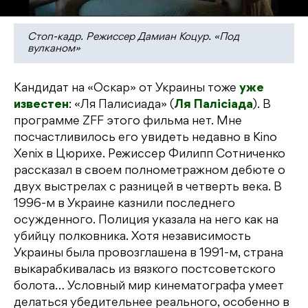
Стоп-кадр. Режиссер Дамиан Коцур. «Под
вулканом»
Кандидат на «Оскар» от Украины тоже
уже
известен
: «Ля Палисиада» (
Ля Палісіада
). В
программе ZFF этого фильма нет. Мне
посчастливилось его увидеть недавно в Kino
Xenix в Цюрихе. Режиссер Филипп Сотниченко
рассказал в своем полнометражном дебюте о
двух выстрелах с разницей в четверть века. В
1996-м в Украине казнили последнего
осужденного. Полиция указала на него как на
убийцу полковника. Хотя независимость
Украины была провозглашена в 1991-м, страна
выкарабкивалась из вязкого постсоветского
болота… Условный мир кинематографа умеет
делаться убедительнее реального, особенно в