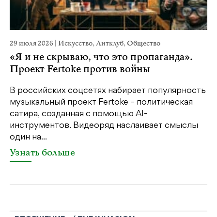
29 июля 2026
|
Искусство
,
Литклуб
,
Общество
23
«Я и не скрываю, что это пропаганда».
М
Проект Fertoke против войны
р
В российских соцсетях набирает популярность
На
музыкальный проект Fertoke – политическая
Ге
сатира, созданная с помощью AI-
яр
инструментов. Видеоряд наслаивает смыслы
об
один на...
У
Узнать больше