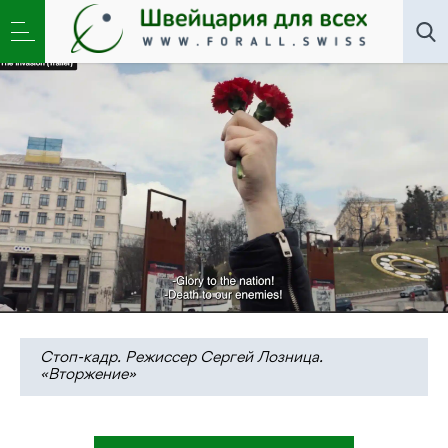
Искусство
,
Новости
,
Общество
»
ZFF-20. Охота
пуще неволи, или «Русские на войне»
Стоп-кадр. Режиссер Сергей Лозница.
«Вторжение»