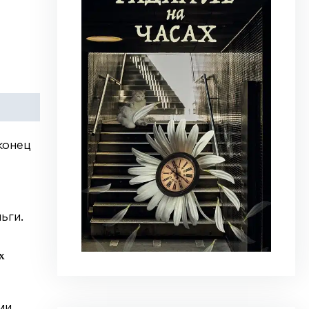
конец
ьги.
х
ми