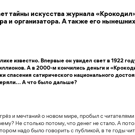
ет тайны искусства журнала «Крокодил»
ра и организатора. А также его нынешни
ике известно. Впервые он увидел свет в 1922 год
иллионов. А в 2000-м кончились деньги и «Крокод
тки спасения сатирического национального досто
отеряли… А что было дальше?
у грёз и мечтаний о новом мире, пробыл с читателями
чему? Не столько потому, что денег не стало. А пот
отором надо было говорить с публикой, в те годы чи