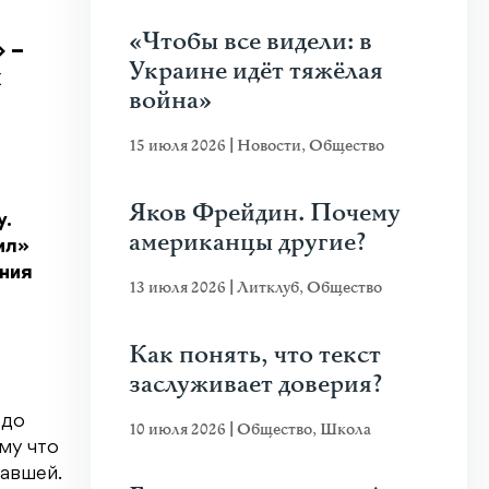
«Чтобы все видели: в
 –
Украине идёт тяжёлая
х
война»
15 июля 2026
|
Новости
,
Общество
Яков Фрейдин. Почему
у.
американцы другие?
ил»
яния
13 июля 2026
|
Литклуб
,
Общество
Как понять, что текст
заслуживает доверия?
 до
10 июля 2026
|
Общество
,
Школа
ому что
тавшей.