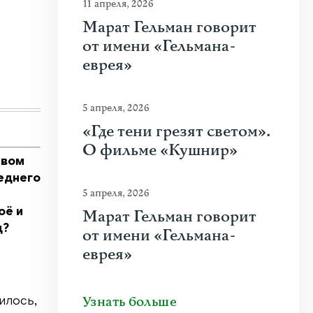
11 апреля, 2026
Как работает свободная журналисти
Марат Гельман говорит
от имени «Гельмана-
Как меняется работа журналиста после пере
безответственности? Как проверять свидетел
еврея»
Узнать больше
5 апреля, 2026
«Где тени грезят светом».
О фильме «Кушнир»
твом
еднего
5 апреля, 2026
Марат Гельман говорит
оё и
д?
от имени «Гельмана-
еврея»
Узнать больше
илось,