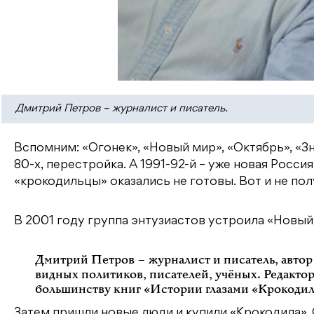
Дмитрий Петров – журналист и писатель.
Вспомним: «Огонек», «Новый мир», «Октябрь», «З
80-х, перестройка. А 1991-92-й – уже новая Россия
«крокодильцы» оказались не готовы. Вот и не пол
В 2001 году группа энтузиастов устроила «Новый 
Дмитрий Петров – журналист и писатель, авто
видных политиков, писателей, учёных. Редактор
большинству книг «Истории глазами «Крокодил
Затем пришли новые люди и купили «Крокодила». 