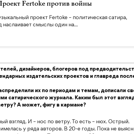
 Проект Fertoke против войны
зыкальный проект Fertoke – политическая сатира,
наслаивает смыслы один на...
сателей, дизайнеров, блогеров под предводительс
ендарных издательских проектов и главреда посл
аспределили их по периодам и темам, дописали св
ами сатирического журнала. Каким был этот взгля
етру? А может, фигу в кармане?
 взгляд. И – нос по ветру. То есть – нюх. Острый.
 имелась у ряда авторов. В 20-е годы. Пока не выясн