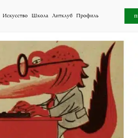
Общество
»
«Крокодил» — истории зерцало
п
Искусство
Школа
Литклуб
Профиль