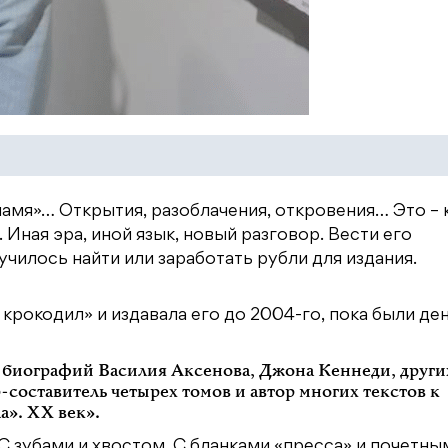
намя»… Открытия, разоблачения, откровения… Это – 
. Иная эра, иной язык, новый разговор. Вести его
училось найти или заработать рубли для издания.
крокодил» и издавала его до 2004-го, пока были ден
р биографий Василия Аксенова, Джона Кеннеди, други
-составитель четырех томов и автор многих текстов к
а». ХХ век».
С зубами и хвостом. С бланками «пресса» и почетны