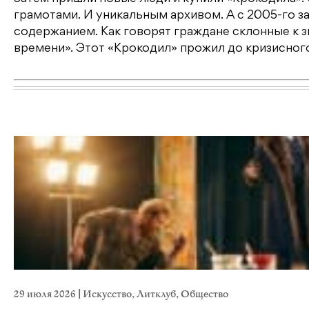
грамотами. И уникальным архивом. А с 2005-го за
содержанием. Как говорят граждане склонные к 
времени». Этот «Крокодил» прожил до кризисног
29 июля 2026
|
Искусство
,
Литклуб
,
Общество