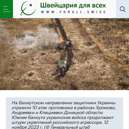
Новости
,
Общество
»
Альфред Кох. «Диктатура
меньшинств» и молчаливое большинство
На Бахмутском направлении защитники Украины
отразили 10 атак противника в районах Хромово,
Андреевки и Клещиевки Донецкой области.
Южнее Бахмута украинские войска продолжают
штурм укреплений российского агрессора. 12
ноября 2023 г. (© Генеральный штаб