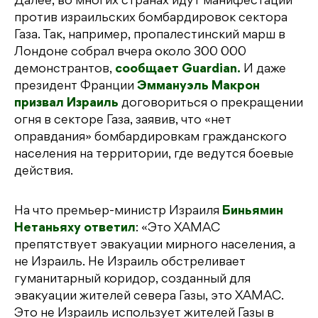
Далее, во многих странах идут манифестации
против израильских бомбардировок сектора
Газа. Так, например, пропалестинский марш в
Лондоне собрал вчера около 300 000
демонстрантов,
сообщает Guardian.
И даже
президент Франции
Эммануэль Макрон
призвал Израиль
договориться о прекращении
огня в секторе Газа, заявив, что «нет
оправдания» бомбардировкам гражданского
населения на территории, где ведутся боевые
действия.
На что премьер-министр Израиля
Биньямин
Нетаньяху ответил
: «Это ХАМАС
препятствует эвакуации мирного населения, а
не Израиль. Не Израиль обстреливает
гуманитарный коридор, созданный для
эвакуации жителей севера Газы, это ХАМАС.
Это не Израиль использует жителей Газы в