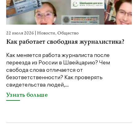
22 июля 2026
|
Новости
,
Общество
20
Как работает свободная журналистика?
П
м
Как меняется работа журналиста после
переезда из России в Швейцарию? Чем
Чт
свобода слова отличается от
по
безответственности? Как проверять
по
свидетельства людей,...
се
Узнать больше
У