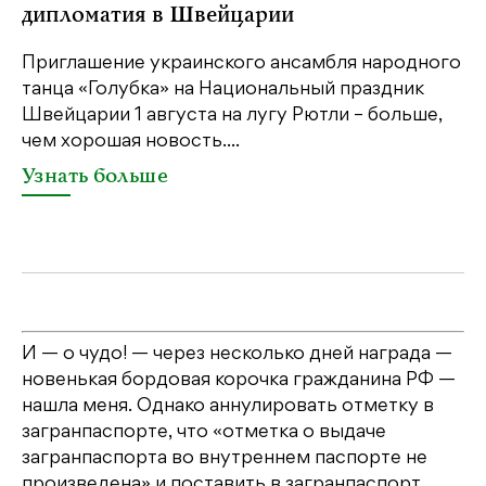
дипломатия в Швейцарии
Ка
пе
Приглашение украинского ансамбля народного
св
танца «Голубка» на Национальный праздник
бе
Швейцарии 1 августа на лугу Рютли – больше,
св
чем хорошая новость....
У
Узнать больше
И — о чудо! — через несколько дней награда —
новенькая бордовая корочка гражданина РФ —
нашла меня. Однако аннулировать отметку в
загранпаспорте, что «отметка о выдаче
загранпаспорта во внутреннем паспорте не
произведена» и поставить в загранпаспорт