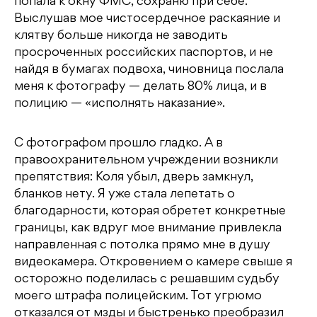
попала к окну ФМС, сохраню при себе.
Выслушав мое чистосердечное раскаяние и
клятву больше никогда не заводить
просроченных российских паспортов, и не
найдя в бумагах подвоха, чиновница послала
меня к фотографу — делать 80% лица, и в
полицию — «исполнять наказание».
С фотографом прошло гладко. А в
правоохранительном учреждении возникли
препятствия: Коля убыл, дверь замкнул,
бланков нету. Я уже стала лепетать о
благодарности, которая обретет конкретные
границы, как вдруг мое внимание привлекла
направленная с потолка прямо мне в душу
видеокамера. Откровением о камере свыше я
осторожно поделилась с решавшим судьбу
моего штрафа полицейским. Тот угрюмо
отказался от мзды и быстренько преобразил