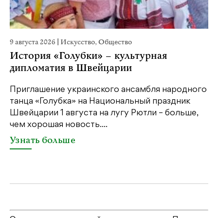
9 августа 2026
|
Искусство
,
Общество
22
История «Голубки» – культурная
К
дипломатия в Швейцарии
Ка
пе
Приглашение украинского ансамбля народного
св
танца «Голубка» на Национальный праздник
бе
Швейцарии 1 августа на лугу Рютли – больше,
св
чем хорошая новость....
У
Узнать больше