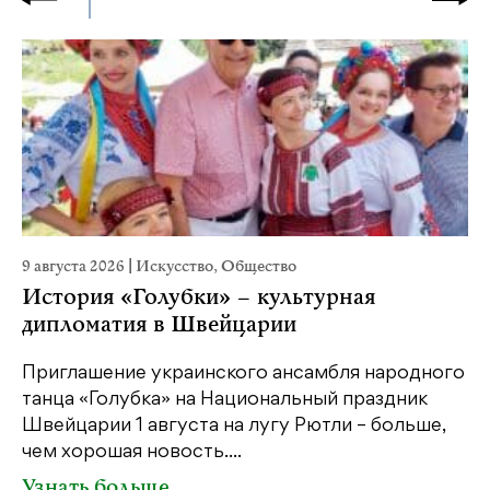
9 августа 2026
|
Искусство
,
Общество
22
История «Голубки» – культурная
К
дипломатия в Швейцарии
Ка
пе
Приглашение украинского ансамбля народного
св
танца «Голубка» на Национальный праздник
бе
Швейцарии 1 августа на лугу Рютли – больше,
св
чем хорошая новость....
У
Узнать больше