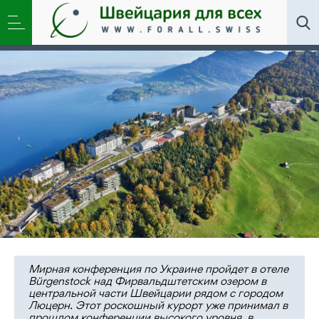
Новости
,
Общество
»
Мирный саммит по Украине
пройдет в Швейцарии: что известно на данный
момент
Мирная конференция по Украине пройдет в отеле
Bürgenstock над Фирвальдштетским озером в
центральной части Швейцарии рядом с городом
Люцерн. Этот роскошный курорт уже принимал в
прошлом конференции высокого уровня, в