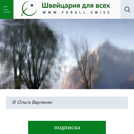
Литклуб
»
Горит полночная луна
© Ольга Вартанян
подписка