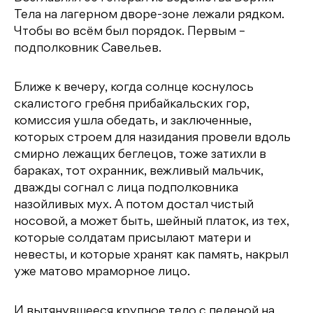
Тела на лагерном дворе-зоне лежали рядком.
Чтобы во всём был порядок. Первым –
подполковник Савельев.
Ближе к вечеру, когда солнце коснулось
скалистого гребня прибайкальских гор,
комиссия ушла обедать, и заключенные,
которых строем для назидания провели вдоль
смирно лежащих беглецов, тоже затихли в
бараках, тот охранник, вежливый мальчик,
дважды согнал с лица подполковника
назойливых мух. А потом достал чистый
носовой, а может быть, шейный платок, из тех,
которые солдатам присылают матери и
невесты, и которые хранят как память, накрыл
уже матово мраморное лицо.
И вытянувшееся крупное тело с пеленой на