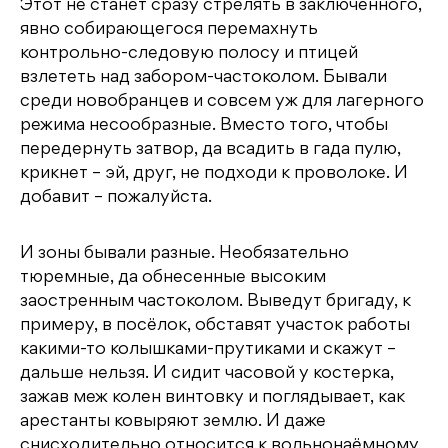
Этот не станет сразу стрелять в заключенного,
явно собирающегося перемахнуть
контрольно-следовую полосу и птицей
взлететь над забором-частоколом. Бывали
среди новобранцев и совсем уж для лагерного
режима несообразные. Вместо того, чтобы
передернуть затвор, да всадить в гада пулю,
крикнет – эй, друг, не подходи к проволоке. И
добавит – пожалуйста.
И зоны бывали разные. Необязательно
тюремные, да обнесенные высоким
заостренным частоколом. Выведут бригаду, к
примеру, в посёлок, обставят участок работы
какими-то колышками-прутиками и скажут –
дальше нельзя. И сидит часовой у костерка,
зажав меж колен винтовку и поглядывает, как
арестанты ковыряют землю. И даже
снисходительно относится к вольнонаёмному