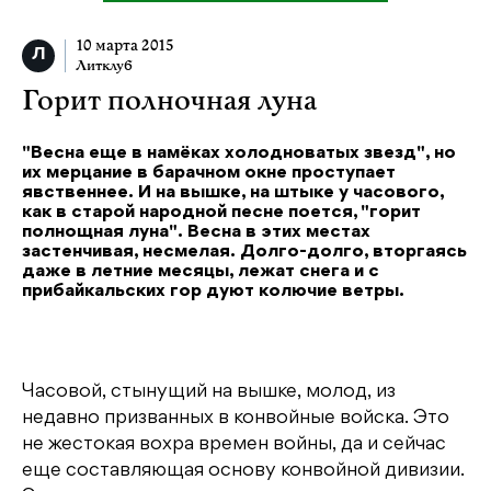
10 марта 2015
Литклуб
Горит полночная луна
"Весна еще в намёках холодноватых звезд", но
их мерцание в барачном окне проступает
явственнее. И на вышке, на штыке у часового,
как в старой народной песне поется, "горит
полнощная луна". Весна в этих местах
застенчивая, несмелая. Долго-долго, вторгаясь
даже в летние месяцы, лежат снега и с
прибайкальских гор дуют колючие ветры.
Часовой, стынущий на вышке, молод, из
недавно призванных в конвойные войска. Это
не жестокая вохра времен войны, да и сейчас
еще составляющая основу конвойной дивизии.