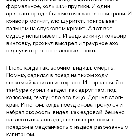
формальное, колышки-прутики. И один
арестант вроде бы жмётся к запретной грани. И
конвоир молчит, зло щурится, поигрывает
пальцем на спусковом крючке. А тот все
судьбу испытывает… И ведь вскинул конвоир
винтовку, грохнул выстрел и траурное эхо
вернули окрестные лесные сопки.
Плохо когда так, воочию, видишь смерть.
Помню, садился в поезд на тихом ходу
знакомый капитан из охраны. И сорвался. Я в
тамбуре курил и видел, как вдруг там, под
колесами, очугунело его лицо. Дернул стоп-
кран. И потом, когда поезд снова тронулся и
набрал скорость, видел, как ездовой, бешено
нахлёстывая лошадь, гнал наперегонки с
поездом в медсанчасть с надвое разрезанным
капитаном.