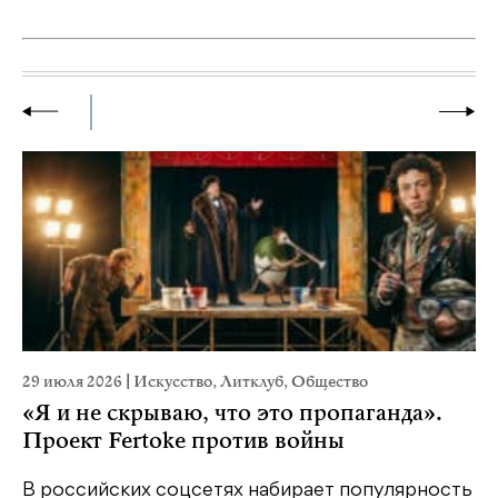
29 июля 2026
|
Искусство
,
Литклуб
,
Общество
19
«Я и не скрываю, что это пропаганда».
Я
Проект Fertoke против войны
«М
ме
В российских соцсетях набирает популярность