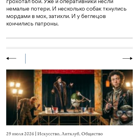
грохотал бой. Уже и оперативники несли
немалые потери. И несколько собак ткнулись
мордами в мох, затихли. И у беглецов
кончились патроны.
29 июля 2026
|
Искусство
,
Литклуб
,
Общество
19