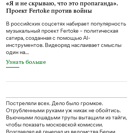
«Я и не скрываю, что это пропаганда».
Я
Проект Fertoke против войны
«М
ме
В российских соцсетях набирает популярность
дл
музыкальный проект Fertoke – политическая
сатира, созданная с помощью AI-
У
инструментов. Видеоряд наслаивает смыслы
один на...
Узнать больше
Постреляли всех. Дело было громкое.
Отрубленными руками уж никак не обойтись.
Вьючными лошадьми трупы вытащили из тайги,
чтобы показать московской комиссии.
Возглавлял её генерал из ведомства Берии.