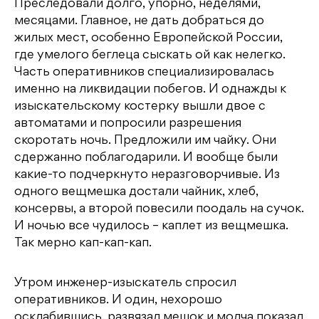
Преследовали долго, упорно, неделями,
месяцами. Главное, не дать добраться до
жилых мест, особенно Европейской России,
где умелого беглеца сыскать ой как нелегко.
Часть оперативников специализировалась
именно на ликвидации побегов. И однажды к
изыскательскому костерку вышли двое с
автоматами и попросили разрешения
скоротать ночь. Предложили им чайку. Они
сдержанно поблагодарили. И вообще были
какие-то подчеркнуто неразговорчивые. Из
одного вещмешка достали чайник, хлеб,
консервы, а второй повесили поодаль на сучок.
И ночью все чудилось – каплет из вещмешка.
Так мерно кап-кап-кап.
Утром инженер-изыскатель спросил
оперативников. И один, нехорошо
осклабившись, развязал мешок и молча показал