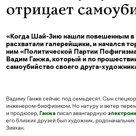
отрицает самоуб
«Когда Шай-Зию нашли повешенным в 
расхватали галерейщики, и начался то
ним «Политической Партии Пофигизма»
Вадим Ганжа, который и по прошествии
самоубийство своего друга-художник
Вадиму Ганже сейчас под семьдесят. Сын спецкор
инженером-биофизиком. Но натуру и ветер перем
и продюсер,
Ганжа
писал авангардную
электрон
его близких друзей был художник, родоначальник
Зияхан.