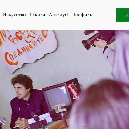
бщество
»
Ганжа защищает свое право автора и отрицае
п
Искусство
Школа
Литклуб
Профиль