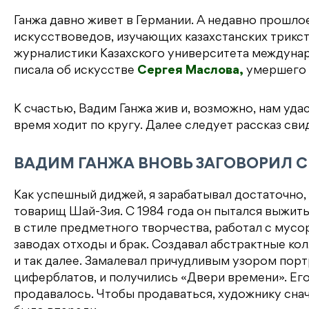
Ганжа давно живет в Германии. А недавно прошлое
искусствоведов, изучающих казахстанских трикс
журналистики Казахского университета междуна
писала об искусстве
Сергея Маслова,
умершего в
К счастью, Вадим Ганжа жив и, возможно, нам уда
время ходит по кругу. Далее следует рассказ сви
ВАДИМ ГАНЖА ВНОВЬ ЗАГОВОРИЛ С
Как успешный диджей, я зарабатывал достаточно,
товарищ Шай-Зия. С 1984 года он пытался выжит
в стиле предметного творчества, работал с мусор
заводах отходы и брак. Создавал абстрактные кол
и так далее. Замалевал причудливым узором порт
циферблатов, и получились «Двери времени». Ег
продавалось. Чтобы продаваться, художнику снач