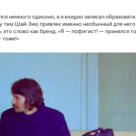
я немного одиозно, и я ехидно записал образоват
ду тем Шай-Зию привлек именно необычный для него
это слово как бренд. «Я — пофигист! — принялся т
 тоже!»