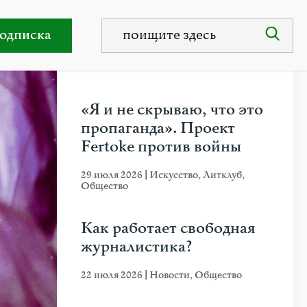
т самоубийство Шай-Зии
одписка
НЕДАВНИЕ ПУБЛИКАЦИИ
«Я и не скрываю, что это
пропаганда». Проект
Fertoke против войны
29 июля 2026
|
Искусство
,
Литклуб
,
Общество
Как работает свободная
журналистика?
22 июля 2026
|
Новости
,
Общество