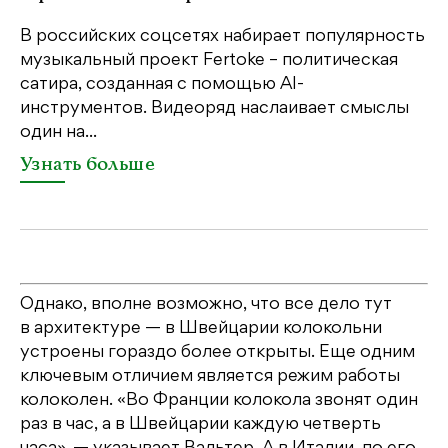
Ка
пе
В российских соцсетях набирает популярность
св
музыкальный проект Fertoke – политическая
бе
сатира, созданная с помощью AI-
св
инструментов. Видеоряд наслаивает смыслы
один на...
У
Узнать больше
Однако, вполне возможно, что все дело тут
в архитектуре — в Швейцарии колокольни
устроены гораздо более открыты. Еще одним
ключевым отличием является режим работы
колоколен. «Во Франции колокола звонят один
раз в час, а в Швейцарии каждую четверть