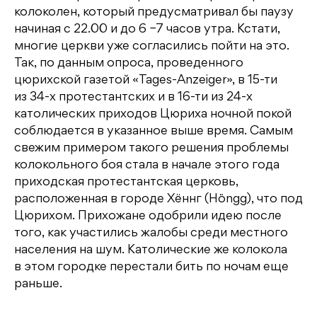
колоколен, который предусматривал бы паузу
начиная с 22.00 и до 6 −7 часов утра. Кстати,
многие церкви уже согласились пойти на это.
Так, по данным опроса, проведенного
цюрихской газетой «Tages-Anzeiger», в 15-ти
из 34-х протестантских и в 16-ти из 24-х
католических приходов Цюриха ночной покой
соблюдается в указанное выше время. Самым
свежим примером такого решения проблемы
колокольного боя стала в начале этого года
приходская протестантская церковь,
расположенная в городе Хённг (Höngg), что под
Цюрихом. Прихожане одобрили идею после
того, как участились жалобы среди местного
населения на шум. Католические же колокола
в этом городке перестали бить по ночам еще
раньше.