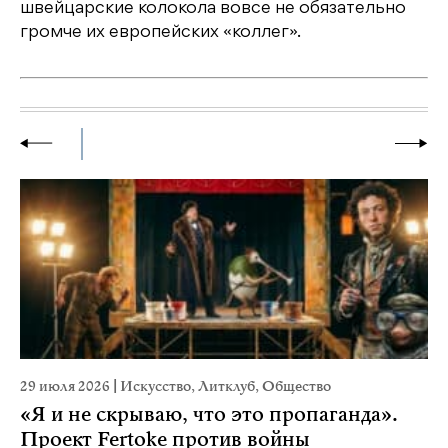
швейцарские колокола вовсе не обязательно
громче их европейских «коллег».
29 июля 2026
|
Искусство
,
Литклуб
,
Общество
22
«Я и не скрываю, что это пропаганда».
К
Проект Fertoke против войны