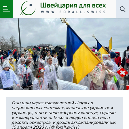
Искусство
,
Новости
,
Общество
»
Швейцарский
Снеговик предсказал холодное лето
Они шли через тысячелетний Цюрих в
национальных костюмах, маленькие украинки и
украинцы, шли и пели «Червону калину», гордые
и жизнерадостные. Тысячи людей видели их, и
десятки оркестров, и дождь аккомпанировали им.
16 апреля 2023 г. (© forall.swiss)