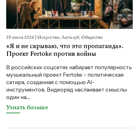
29 июля 2026
|
Искусство
,
Литклуб
,
Общество
23
«Я и не скрываю, что это пропаганда».
М
Проект Fertoke против войны
р
В российских соцсетях набирает популярность
На
музыкальный проект Fertoke – политическая
Ге
сатира, созданная с помощью AI-
яр
инструментов. Видеоряд наслаивает смыслы
об
один на...
У
Узнать больше