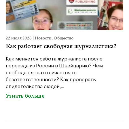
22 июля 2026
|
Новости
,
Общество
20
Как работает свободная журналистика?
П
м
Как меняется работа журналиста после
переезда из России в Швейцарию? Чем
Чт
свобода слова отличается от
по
безответственности? Как проверять
по
свидетельства людей,...
се
Узнать больше
У