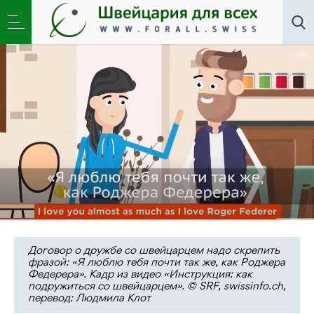
Новости
,
Общество
,
Школа
»
Как иммигранту
подружиться со швейцарцем?
Договор о дружбе со швейцарцем надо скрепить
фразой: «Я люблю тебя почти так же, как Роджера
Федерера». Кадр из видео «Инструкция: как
подружиться со швейцарцем». © SRF, swissinfo.ch,
перевод: Людмила Клот