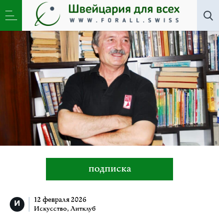
Все авторы
»
Зинаида Вилькорицкая
подписка
12 февраля 2026
Искусство
,
Литклуб