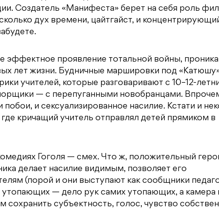
ии. Создатель «Манифеста» берет на себя роль фил
колько дух времени, цайтгайст, и концентрирующий
забудете.
мое эффектное проявление тотальной войны, проник
ых лет жизни. Будничные маршировки под «Катюшу»
ики учителей, которые разговаривают с 10–12-летн
апорщики — с перепуганными новобранцами. Впроче
и побои, и сексуализированное насилие. Кстати и нек
, где кричащий учитель отправлял детей прямиком в
комедиях Гоголя — смех. Что ж, положительный геро
ика делает насилие видимым, позволяет его
елям (порой и они выступают как сообщники педаго
е утопающих — дело рук самих утопающих, а камера 
м сохранить субъектность, голос, чувство собстве