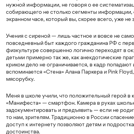
нужной информации, не говоря о ее систематизац
собирающего не столько сегменты информации, с
экранном часе, который вы, скорее всего, уже не 
Учения с сиреной — лишь частное и вовсе не са
повседневный быт каждого гражданина РФ с перв
физкультуре совершенно логично переходят в окр
детьми примерно так же, как анекдотические пр
криком дело не ограничивается, в кадр попадают 
вспоминается «Стена» Алана Паркера и Pink Floyd
мясорубку.
Меня в школе учили, что положительный герой в 
«Манифеста» — смартфон. Камера в руках школьн
задокументировать и предъявить — если не родит
то нам, зрителям. Традиционно в России спасени
доступ к интернету позволяют детям и подростка
достоинства.