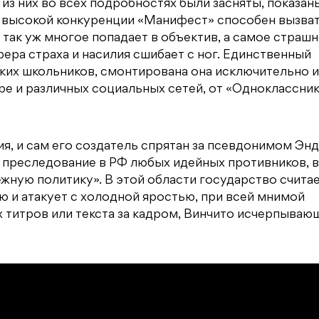
 из них во всех подробностях были засняты, показан
ь высокой конкуренции «Манифест» способен вызва
 так уж многое попадает в объектив, а самое страш
ера страха и насилия сшибает с ног. Единственный
их школьников, смонтирована она исключительно и
be и различных социальных сетей, от «Одноклассни
я, и сам его создатель спрятан за псевдонимом Эн
 преследование в РФ любых идейных противников, в
ежную политику». В этой области государство считае
 и атакует с холодной яростью, при всей мнимой
 титров или текста за кадром, Винчито исчерпываю