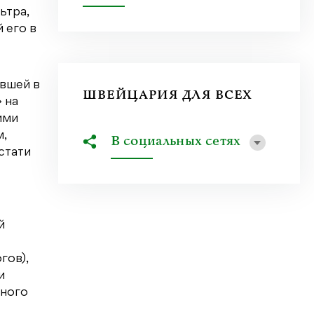
ьтра,
 его в
авшей в
ШВЕЙЦАРИЯ ДЛЯ ВСЕХ
 на
ими
м,
В социальных сетях
стати
й
гов),
и
нного