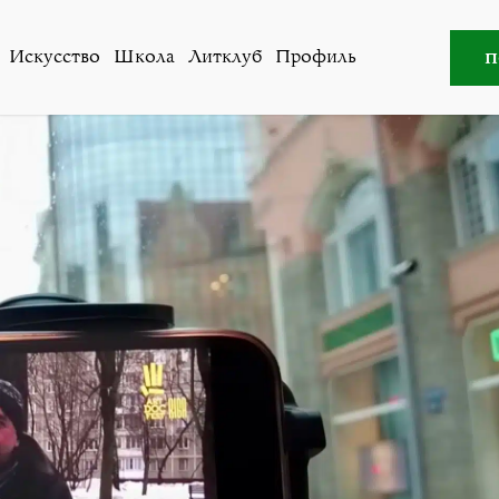
во
»
«Манифест» Энджи Винчито: монтажный ютьюб-хорр
п
Искусство
Школа
Литклуб
Профиль