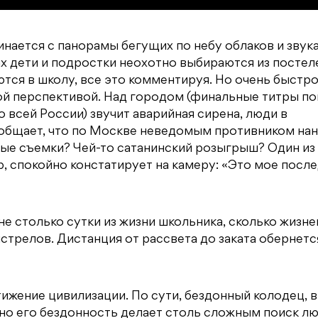
инается с панорамы бегущих по небу облаков и звук
ах дети и подростки неохотно выбираются из постел
ются в школу, все это комментируя. Но очень быстр
й перспективой. Над городом (финальные титры п
о всей России) звучит аварийная сирена, люди в
сообщает, что по Москве неведомым противником на
ные съемки? Чей-то сатанинский розыгрыш? Один из
, спокойно констатирует на камеру: «Это мое посл
е столько сутки из жизни школьника, сколько жизн
стрелов. Дистанция от рассвета до заката обернетс
ижение цивилизации. По сути, бездонный колодец, в
но его бездонность делает столь сложным поиск л