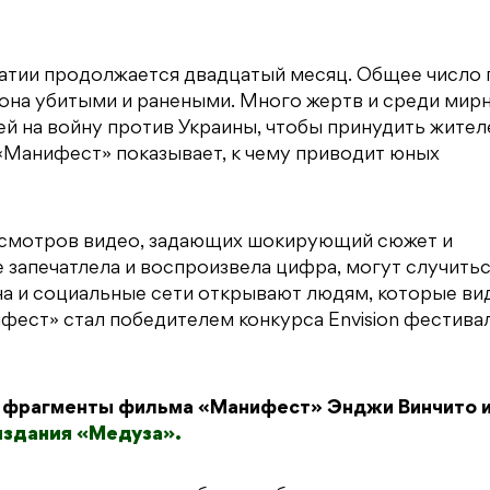
ратии продолжается двадцатый месяц. Общее число 
она убитыми и ранеными. Много жертв и среди мир
ей на войну против Украины, чтобы принудить жител
«Манифест» показывает, к чему приводит юных
просмотров видео, задающих шокирующий сюжет и
запечатлела и воспроизвела цифра, могут случитьс
 и социальные сети открывают людям, которые вид
ест» стал победителем конкурса Envision фестива
ь фрагменты фильма «Манифест» Энджи Винчито 
издания «Медуза».