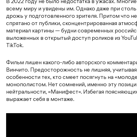
В 2022 году не было недостатка в ужасах. Многие
всему миру и увидены им. Однако даже при стол
дрожь у подготовленного зрителя. Притом что не
спрятано от публики, сконцентрированная атмосф
материал картины — будни современных российск
выложенных в открытый доступ роликов из YouTu
TikTok.
Фильм лишен какого-либо авторского комментари
Винчито. Предосторожность не лишняя, учитывая
особенности тех, кто смеет посягнуть на «молод
монополистом. Нет сомнений, именно эту позицию
нейтральности, «Манифест». Избегая поясняющих
выражает себя в монтаже.