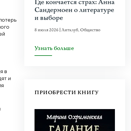
Где кончается страх: Анна
Сандермоен о литературе
и выборе
потерь
ного
8 июля 2026
|
Литклуб
,
Общество
ей
Узнать больше
я в
ят и
ля
ПРИОБРЕСТИ КНИГУ
и