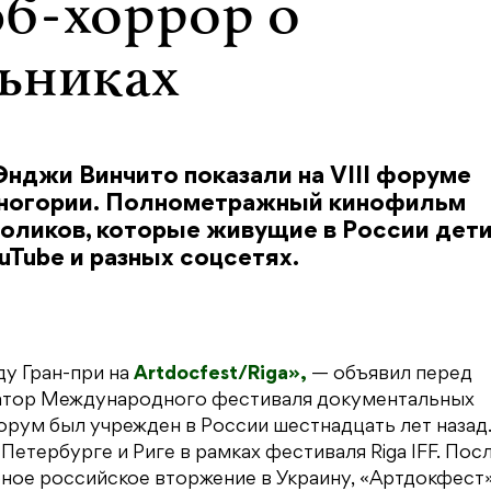
б-хоррор о
ьниках
нджи Винчито показали на VIII форуме
рногории. Полнометражный кинофильм
роликов, которые живущие в России дети
uTube и разных соцсетях.
у Гран-при на
Artdocfest/Riga»,
— объявил перед
атор Международного фестиваля документальных
рум был учрежден в России шестнадцать лет назад
Петербурге и Риге в рамках фестиваля Riga IFF. Пос
бное российское вторжение в Украину, «Артдокфест