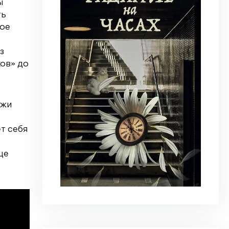
ы
ть
ное
з
ков» до
джи
т себя
ще