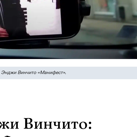
 Энджи Винчито «Манифест».
жи Винчито: