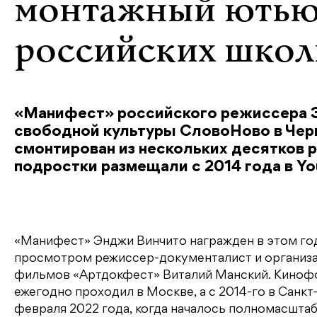
монтажный ютью
российских школ
«Манифест» российского режиссера Э
свободной культуры СловоНово в Че
смонтирован из нескольких десятков 
подростки размещали с 2014 года в Yo
«Манифест» Энджи Винчито награжден в этом год
просмотром режиссер-документалист и организ
фильмов «Артдокфест» Виталий Манский. Кинофо
ежегодно проходил в Москве, а с 2014-го в Санкт-
февраля 2022 года, когда началось полномасшта