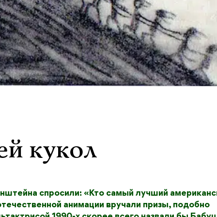
ей кукол
енштейна спросили: «Кто самый лучший американс
 отечественной анимации вручали призы, подобно
льтактрисой 1990-х скорее всего назвали бы Бабу