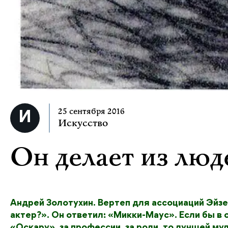
25 сентября 2016
Искусство
Он делает из люд
Андрей Золотухин. Вертеп для ассоциаций Эйз
актер?». Он ответил: «Микки-Маус». Если бы в
«Оскару», за профессии, за роли, то лучшей му