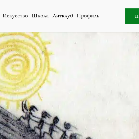
Все авторы
»
Лариса Малюкова
п
Искусство
Школа
Литклуб
Профиль