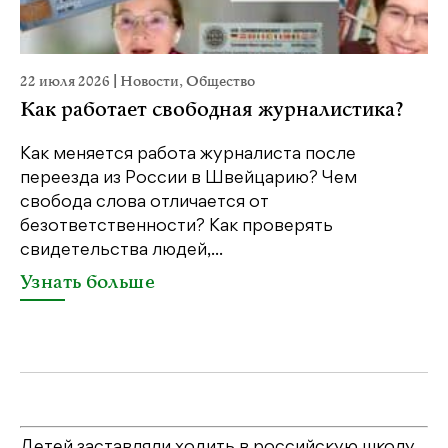
22 июля 2026
|
Новости
,
Общество
20
Как работает свободная журналистика?
П
м
Как меняется работа журналиста после
переезда из России в Швейцарию? Чем
Чт
свобода слова отличается от
по
безответственности? Как проверять
по
свидетельства людей,...
се
Узнать больше
У
Детей заставляли ходить в российскую школу