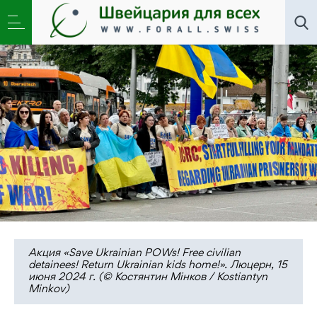
Новости
,
Общество
»
Плен – это ад. Украина
добивается возвращения своих граждан
Акция «Save Ukrainian POWs! Free civilian
detainees! Return Ukrainian kids home!». Люцерн, 15
июня 2024 г. (© Костянтин Мінков / Kostiantyn
Minkov)