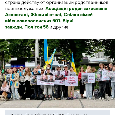
стране действуют организации родственников
военнослужащих:
Асоціація родин захисників
Азовсталі,
Жінки зі сталі,
Спілка сімей
військовополонених 501,
Вірні
завжди,
Полігон 56
и другие.