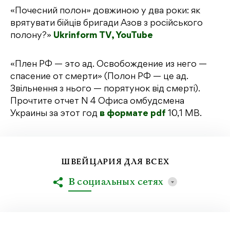
«Почесний полон» довжиною у два роки: як
врятувати бійців бригади Азов з російського
полону?»
Ukrinform TV, YouTube
«Плен РФ — это ад. Освобождение из него —
спасение от смерти» (Полон РФ — це ад.
Звільнення з нього — порятунок від смерті).
Прочтите отчет N 4 Офиса омбудсмена
Украины за этот год
в формате pdf
10,1 MB.
ШВЕЙЦАРИЯ ДЛЯ ВСЕХ
В социальных сетях