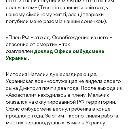
но эти твари погубили меня вместе с нашим
солнышком» (Ти хотів залишити свій слід у
нашому сімейному житті, але ці тварюки
погубили мене разом із нашим сонечком).
«Плен РФ – это ад. Освобождение из него –
спасение от смерти» – так
озаглавлен
доклад Офиса омбудсмена
Украины.
История Наталии душераздирающая.
Украинская военнослужащая не видела своего
сына Дмитрия почти два года. После выхода из
«Азовстали» находилась в плену. Мальчик
оказался на оккупированной РФ территории.
Офис омбудсмена вернул ребенка в конце
прошлого года. За этим – кропотливая работа
многих неравнодушных. В мае в Украину