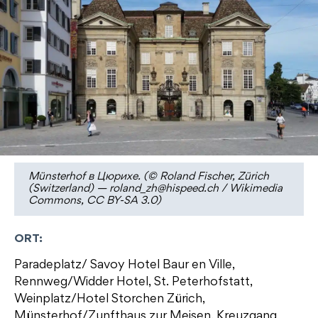
Münsterhof в Цюрихе. (© Roland Fischer, Zürich
(Switzerland) — roland_zh@hispeed.ch / Wikimedia
Commons, CC BY-SA 3.0)
ORT:
Paradeplatz/ Savoy Hotel Baur en Ville,
Rennweg/Widder Hotel, St. Peterhofstatt,
Weinplatz/Hotel Storchen Zürich,
Münsterhof/Zunfthaus zur Meisen, Kreuzgang