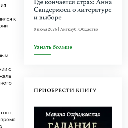
Где кончается страх: Анна
рия
Сандермоен о литературе
и выборе
ился к
рии
8 июля 2026
|
Литклуб
,
Общество
Узнать больше
нным
е
нии с
лжала
нного
ПРИОБРЕСТИ КНИГУ
того,
 время
о