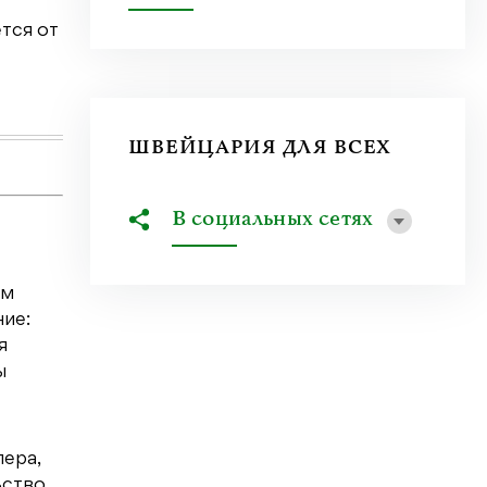
тся от
Что привлекает человека к оружию? Растуща
спорта, кино и социальных сетей? В чем...
Узнать больше
ШВЕЙЦАРИЯ ДЛЯ ВСЕХ
В социальных сетях
ым
ние:
я
ы
лера,
ьство