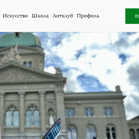
ство
»
Как два года войны в Украине повлияли на поли
п
Искусство
Школа
Литклуб
Профиль