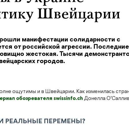
итику Швейцарии
прошли манифестации солидарности с
ется от российской агрессии. Последние
довищно жестокая. Тысячи демонстрант
швейцарских городов.
олне ощутимы и в Швейцарии. Как изменилась стра
ериал обозревателя swissinfo.ch
Донелла О’Саллив
ЛИ РЕАЛЬНЫЕ ПЕРЕМЕНЫ?