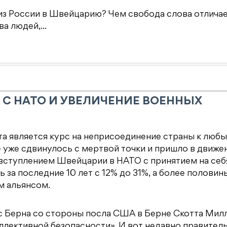
из России в Швейцарию? Чем свобода слова отличае
а людей,...
С НАТО И УВЕЛИЧЕНИЕ ВОЕННЫХ
а является курс на неприсоединение страны к люб
 уже сдвинулось с мертвой точки и пришло в движе
 вступлением Швейцарии в НАТО с принятием на себ
 за последние 10 лет с 12% до 31%, а более половин
м альянсом.
ес Берна со стороны посла США в Берне Скотта Мил
лективной безопасности». И вот недавно правител