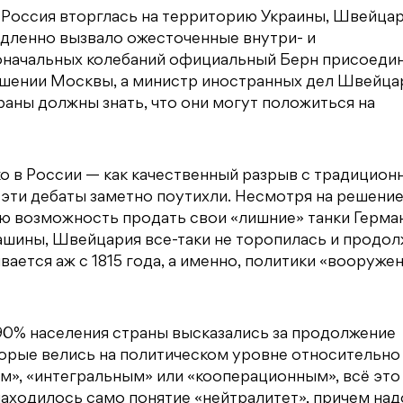
а Россия вторглась на территорию Украины, Швейца
дленно вызвало ожесточенные внутри- и
оначальных колебаний официальный Берн присоедин
ошении Москвы, а министр иностранных дел Швейца
раны должны знать, что они могут положиться на
ко в России — как качественный разрыв с традицио
 эти дебаты заметно поутихли. Несмотря на решени
ую возможность продать свои «лишние» танки Герма
машины, Швейцария все-таки не торопилась и продо
ается аж с 1815 года, а именно, политики «вооруже
 90% населения страны высказались за продолжение
орые велись на политическом уровне относительно 
м», «интегральным» или «кооперационным», всё это
 находилось само понятие «нейтралитет», причем над