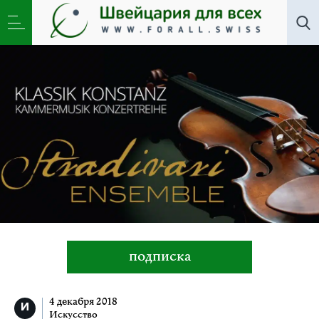
Искусство
»
Концерты Ансамбля Страдивари в
Констанце и Цюрихе
подписка
4 декабря 2018
Искусство