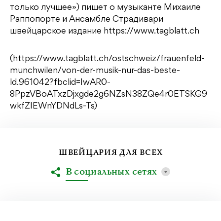
только лучшее») пишет о музыканте Михаиле
Раппопорте и Ансамбле Страдивари
швейцарское издание https://www.tagblatt.ch
(https://www.tagblatt.ch/ostschweiz/frauenfeld-
munchwilen/von-der-musik-nur-das-beste-
ld.961042?fbclid=IwAR0-
8PpzVBoATxzDjxgde2g6NZsN38ZQe4r0ETSKG9
wkfZIEWnYDNdLs-Ts)
ШВЕЙЦАРИЯ ДЛЯ ВСЕХ
В социальных сетях