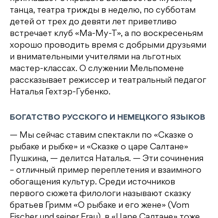
танца, театра трижды в неделю, по субботам
детей от трех до девяти лет приветливо
встречает клуб «Ма-Му-Т», а по воскресеньям
хорошо проводить время с добрыми друзьями
и внимательными учителями на льготных
мастер-классах. О служении Мельпомене
рассказывает режиссер и театральный педагог
Наталья Гехтэр-Губенко.
БОГАТСТВО РУССКОГО И НЕМЕЦКОГО ЯЗЫКОВ
— Мы сейчас ставим спектакли по «Сказке о
рыбаке и рыбке» и «Сказке о царе Салтане»
Пушкина, — делится Наталья. — Эти сочинения
– отличный пример переплетения и взаимного
обогащения культур. Среди источников
первого сюжета филологи называют сказку
братьев Гримм «О рыбаке и его жене» (Vom
Fischer und seiner Frau), в «Царе Салтане» тоже