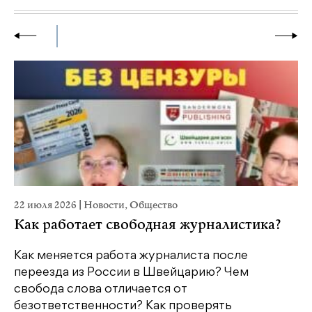
22 июля 2026
|
Новости
,
Общество
20
Как работает свободная журналистика?
П
м
Как меняется работа журналиста после
переезда из России в Швейцарию? Чем
Чт
свобода слова отличается от
по
безответственности? Как проверять
по