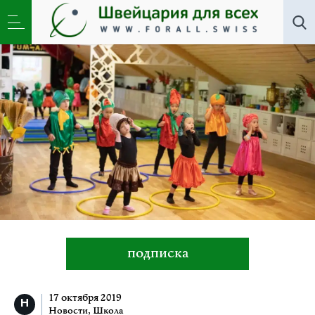
Новости
,
Школа
»
«Ма-Му-Т»: на сцене звезды под
покровительством муз
подписка
17 октября 2019
Новости
,
Школа