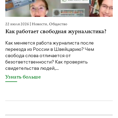
22 июля 2026
|
Новости
,
Общество
20
Как работает свободная журналистика?
П
м
Как меняется работа журналиста после
переезда из России в Швейцарию? Чем
Чт
свобода слова отличается от
по
безответственности? Как проверять
по
свидетельства людей,...
се
Узнать больше
У