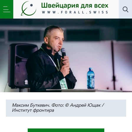
Новости
,
Общество
»
Максим Буткевич: «Надежда
– это то, на чем мы держимся»
Максим Буткевич. Фото: © Андрей Ющак /
Институт фронтира