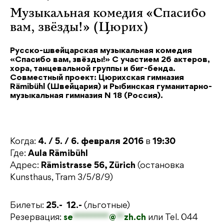
Музыкальная комедия «Спасибо
вам, звёзды!» (Цюрих)
Русско-швейцарская музыкальная комедия
«Спасибо вам, звёзды!» С участием 26 актеров,
хора, танцевальной группы и биг-бенда.
Совместный проект: Цюрихская гимназия
Rämibühl (Швейцария) и Рыбинская гуманитарно-
музыкальная гимназия N 18 (Россия).
Когда:
4. / 5. / 6. февраля 2016
в
19:30
Где:
Aula Rämibühl
Адрес:
Rämistrasse 56, Zürich
(остановка
Kunsthaus, Tram 3/5/8/9)
Билеты:
25.- 12.-
(льготные)
Резервация:
se
*********
@
**
zh.ch
или Tel. 044