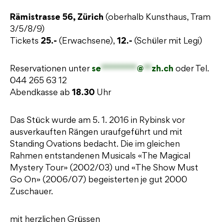
Rämistrasse 56, Zürich
(oberhalb Kunsthaus, Tram
3/5/8/9)
Tickets
25.-
(Erwachsene),
12.-
(Schüler mit Legi)
Reservationen unter
se
*********
@
**
zh.ch
oder Tel.
044 265 63 12
Abendkasse ab
18.30
Uhr
Das Stück wurde am 5. 1. 2016 in Rybinsk vor
ausverkauften Rängen uraufgeführt und mit
Standing Ovations bedacht. Die im gleichen
Rahmen entstandenen Musicals «The Magical
Mystery Tour» (2002/03) und «The Show Must
Go On» (2006/07) begeisterten je gut 2000
Zuschauer.
mit herzlichen Grüssen