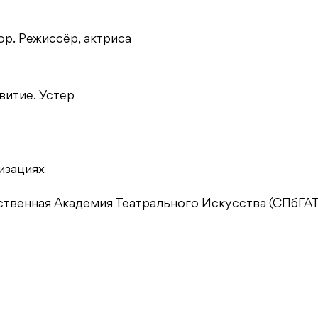
ор. Режиссёр, актриса
звитие. Устер
низациях
рственная Академия Театрального Искусства (СПбГА