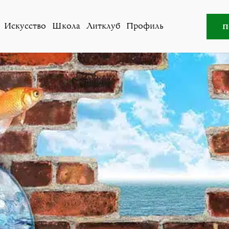
еские тренинги и семинары с Анжеликой Оберхольцер
п
Искусство
Школа
Литклуб
Профиль