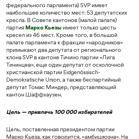
федерального парламента) SVP имеет
наибольшее количество мест: 53 депутатских
кресла. В Совете кантонов (малой палате)
партия
Марко Кьезы
имеет только шесть
кресел из 46 мест. Кроме того, в большой
палате парламента к фракции «народников»
примыкают два депутата от регионального
клона SVP в кантоне Тичино партии «Лига
Тичинцев», еще один депутат от осколочной
христианской партии Eidgenössisch-
Demokratische Union, а также беспартийный
депутат Томас Миндер, представляющий
кантон Шаффхаузен.
Цель — привлечь 100 000 избирателей
Цель, поставленная президентом партии
Марко Кьеза, как говорится, «амбициозна». На