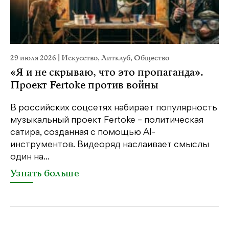
29 июля 2026
|
Искусство
,
Литклуб
,
Общество
22
«Я и не скрываю, что это пропаганда».
К
Проект Fertoke против войны
Ка
пе
В российских соцсетях набирает популярность
св
музыкальный проект Fertoke – политическая
бе
сатира, созданная с помощью AI-
св
инструментов. Видеоряд наслаивает смыслы
один на...
У
Узнать больше