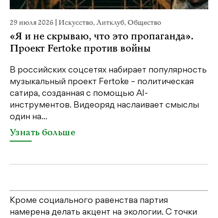
29 июля 2026
|
Искусство
,
Литклуб
,
Общество
22
«Я и не скрываю, что это пропаганда».
К
Проект Fertoke против войны
Ка
пе
В российских соцсетях набирает популярность
св
музыкальный проект Fertoke – политическая
бе
сатира, созданная с помощью AI-
св
инструментов. Видеоряд наслаивает смыслы
один на...
У
Узнать больше
Кроме социального равенства партия
намерена делать акцент на экологии. С точки