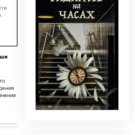
кте
.
аши
то
дения
инения