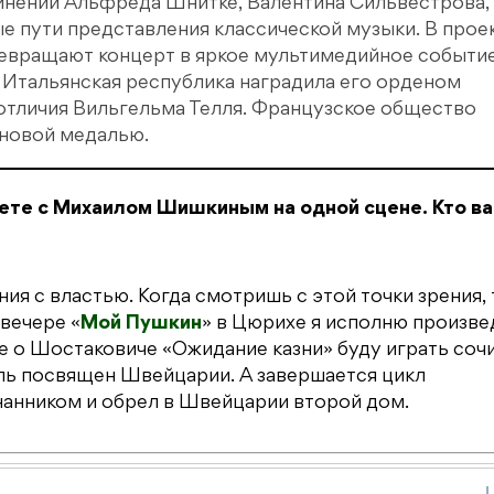
инений Альфреда Шнитке, Валентина Сильвестрова,
ые пути представления классической музыки. В прое
превращают концерт в яркое мультимедийное событие
 Итальянская республика наградила его орденом
отличия Вильгельма Телля. Французское общество
иновой медалью.
ете с Михаилом Шишкиным на одной сцене. Кто в
ия с властью. Когда смотришь с этой точки зрения, 
вечере «
Мой Пушкин
» в Цюрихе я исполню произве
е о Шостаковиче «Ожидание казни» буду играть соч
ь посвящен Швейцарии. А завершается цикл
нанником и обрел в Швейцарии второй дом.