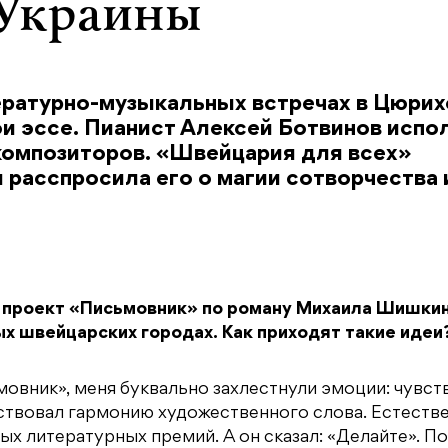
 Украины
ературно-музыкальных встречах в Цюрих
 эссе. Пианист Алексей Ботвинов испо
композиторов. «Швейцария для всех»
 расспросила его о магии сотворчества 
проект «Письмовник» по роману Михаила Шишкин
ых швейцарских городах. Как приходят такие идеи
овник», меня буквально захлестнули эмоции: чувст
вствовал гармонию художественного слова. Естеств
х литературных премий. А он сказал: «Делайте». П