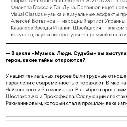
фирме Deutsche Grammophon 2021-2023 гг соч
Филиппа Гласса и Тан Дуна. Ботвинов ищет нов
Visual Classics музыка и визуальные эффекты 
Алексей Ботвинов — народный артист Украины.
Кавалера Звезды Италии. Швейцария — знаком 
искусств, наук и литературы — премией и плат
— В цикле «Музыка. Люди. Судьбы» вы выступа
герои, какие тайны откроются?
У наших гениальных героев были трудные отношен
параллели с современностью поражают. В мае на 
Чайковского и Рахманинова. В ноябре в программ
Шостаковича и Прокофьева. Следующий спектакл
Рахманиновым, который стал в прошлом веке изг