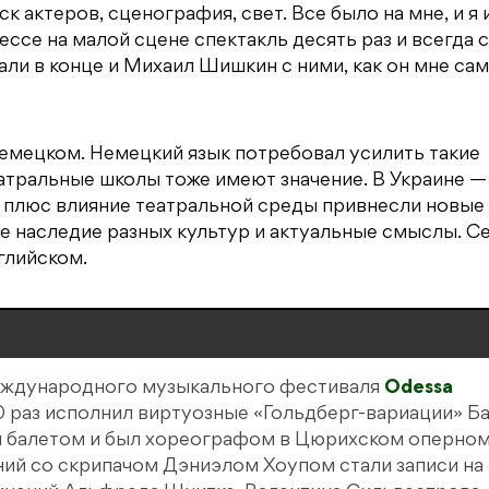
ск актеров, сценография, свет. Все было на мне, и я 
ссе на малой сцене спектакль десять раз и всегда с
али в конце и Михаил Шишкин с ними, как он мне сам
немецком. Немецкий язык потребовал усилить такие
атральные школы тоже имеют значение. В Украине —
а плюс влияние театральной среды привнесли новые
е наследие разных культур и актуальные смыслы. С
глийском.
международного музыкального фестиваля
Odessa
00 раз исполнил виртуозные «Гольдберг-вариации» Ба
л балетом и был хореографом в Цюрихском оперно
ений со скрипачом Дэниэлом Хоупом стали записи на