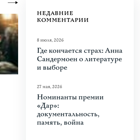
НЕДАВНИЕ
КОММЕНТАРИИ
8 июля, 2026
Где кончается страх: Анна
Сандермоен о литературе
и выборе
23 июня 2026
|
Искусство
27 мая, 2026
Молдова между фресками, дронами 
Номинанты премии
«Дар»:
На стыке границ Швейцарии, Франции и Гер
документальность,
искусства Art Basel. Она объединила на четыре
память, война
Узнать больше