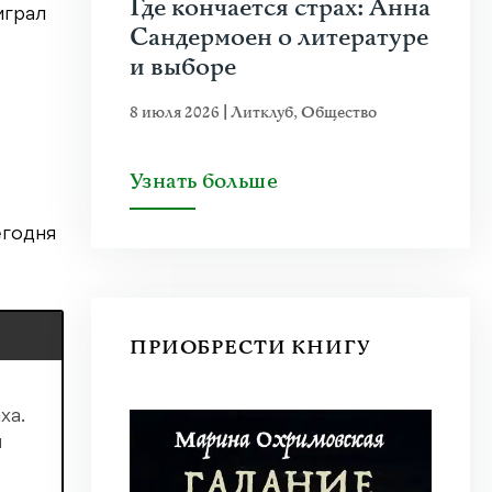
Где кончается страх: Анна
играл
Сандермоен о литературе
и выборе
8 июля 2026
|
Литклуб
,
Общество
Узнать больше
егодня
ПРИОБРЕСТИ КНИГУ
ха.
м