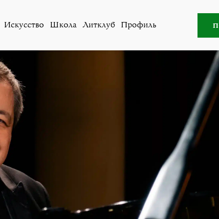
сти
,
Общество
»
Алексей Ботвинов. О Пушкине, Одессе 
п
Искусство
Школа
Литклуб
Профиль