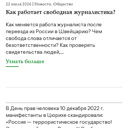
22 июля 2026
|
Новости
,
Общество
20
Как работает свободная журналистика?
П
м
Как меняется работа журналиста после
переезда из России в Швейцарию? Чем
Чт
свобода слова отличается от
по
безответственности? Как проверять
по
свидетельства людей,...
се
Узнать больше
У
В День прав человека 10 декабря 2022 г.
манифестанты в Цюрихе скандировали:
«Россия — террористическое государство!