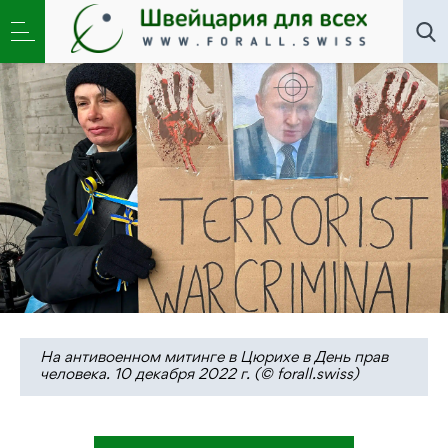
Новости
,
Общество
,
Школа
»
Альфред Кох. Верить
фактам, а не предположениям
На антивоенном митинге в Цюрихе в День прав
человека. 10 декабря 2022 г. (© forall.swiss)