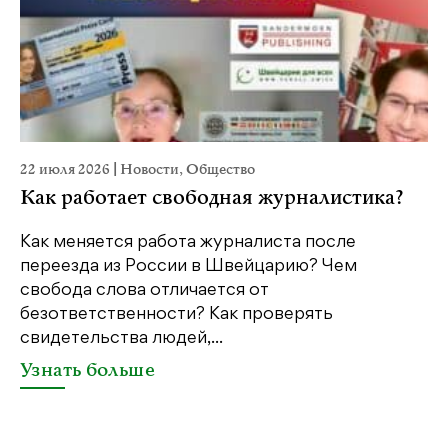
22 июля 2026
|
Новости
,
Общество
20
Как работает свободная журналистика?
П
м
Как меняется работа журналиста после
переезда из России в Швейцарию? Чем
Чт
свобода слова отличается от
по
безответственности? Как проверять
по
свидетельства людей,...
се
Узнать больше
У