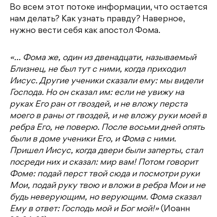
Во всем этот потоке информации, что остается
нам делать? Как узнать правду? Наверное,
нужно вести себя как апостол Фома.
«… Фома же, один из двенадцати, называемый
Близнец, не был тут с ними, когда приходил
Иисус. Другие ученики сказали ему: мы видели
Господа. Но он сказал им: если не увижу на
руках Его ран от гвоздей, и не вложу перста
моего в раны от гвоздей, и не вложу руки моей в
ребра Его, не поверю. После восьми дней опять
были в доме ученики Его, и Фома с ними.
Пришел Иисус, когда двери были заперты, стал
посреди них и сказал: мир вам! Потом говорит
Фоме: подай перст твой сюда и посмотри руки
Мои, подай руку твою и вложи в ребра Мои и не
будь неверующим, но верующим. Фома сказал
Ему в ответ: Господь мой и Бог мой!»
(Иоанн