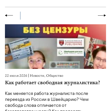
22 июля 2026
|
Новости
,
Общество
20
Как работает свободная журналистика?
П
м
Как меняется работа журналиста после
переезда из России в Швейцарию? Чем
Чт
свобода слова отличается от
по