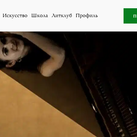
усство
»
Фортепианный вечер в Бадене с Тамарой Корне
п
Искусство
Школа
Литклуб
Профиль