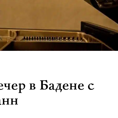
чер в Бадене с
анн