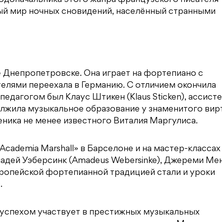
ый мир ночных сновидений, населённый странными
 Днепропетровске. Она играет на фортепиано с
телями переехала в Германию. С отличием окончила
 педагогом был Клаус Штикен (Klaus Sticken), ассист
лжила музыкальное образование у знаменитого вир
еника не менее известного Виталия Маргулиса.
cademia Marshall» в Барселоне и на мастер-классах
адей Уэберсинк (Amadeus Webersinke), Джереми Ме
вропейской фортепианной традицией стали и уроки
.
с успехом участвует в престижных музыкальных