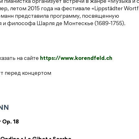
 пианистка организует встречи в жанре «Музыка и 
р, летом 2015 года на фестивале «Lippstädter Wortfe
неманн представила программу, посвященную
 и философа Шарля де Монтескье (1689-1755).
казать на сайте
https://www.korendfeld.ch
ут перед концертом
NN
 Op. 18