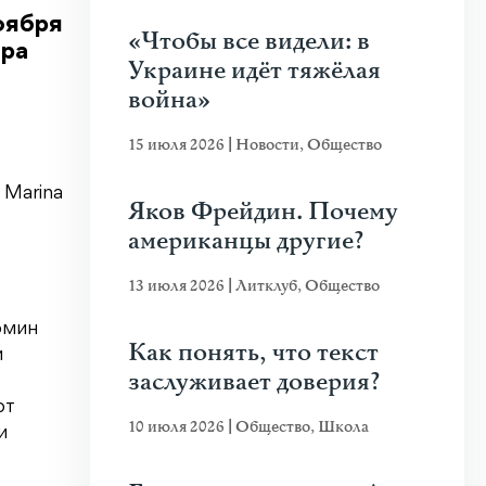
оября
«Чтобы все видели: в
ара
Украине идёт тяжёлая
война»
15 июля 2026
|
Новости
,
Общество
 Marina
Яков Фрейдин. Почему
американцы другие?
13 июля 2026
|
Литклуб
,
Общество
рмин
Как понять, что текст
и
заслуживает доверия?
ют
10 июля 2026
|
Общество
,
Школа
и