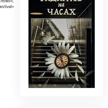
слово»,
stival»