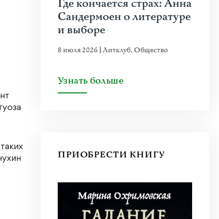
Где кончается страх: Анна
Сандермоен о литературе
и выборе
8 июля 2026
|
Литклуб
,
Общество
Узнать больше
ент
туоза
 таких
ПРИОБРЕСТИ КНИГУ
нухин