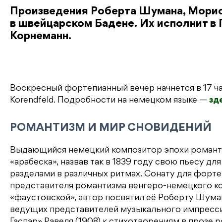
Произведения Роберта Шумана, Мориса
в швейцарском Бадене. Их исполнит в 
Корнеманн.
Воскресный фортепианный вечер начнется в 17 ча
Korendfeld. Подробности на немецком языке —
зд
РОМАНТИЗМ И МИР СНОВИДЕНИЙ
Выдающийся немецкий композитор эпохи романт
«арабеска», назвав так в 1839 году свою пьесу д
разделами в различных ритмах. Сонату для форте
представителя романтизма венгеро-немецкого ко
«фаустовской», автор посвятил её Роберту Шуман
ведущих представителей музыкального импресс
Гаспар» Равеля (1908) к стихотворениям в прозе