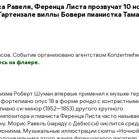
 Равеля, Ференца Листа прозвучат 10 н
Гартензале виллы Бовери пианистка Там
сов. Событие организовано агентством Konzertreihe
есь на флаере.
изма Роберт Шуман впервые применил к музыке те
ля фортепиано опус 18 в форме рондо с контрастным
пиано си-минор (1852—1853) другого крупного
мпозитора и пианиста Ференца Листа часто называ
у. Морис Равель (наряду с Дебюсси) числится сред
ионизма. Музыкальные иллюстрации сюиты «Ночной
 родоначальника этого жанра французского писателя