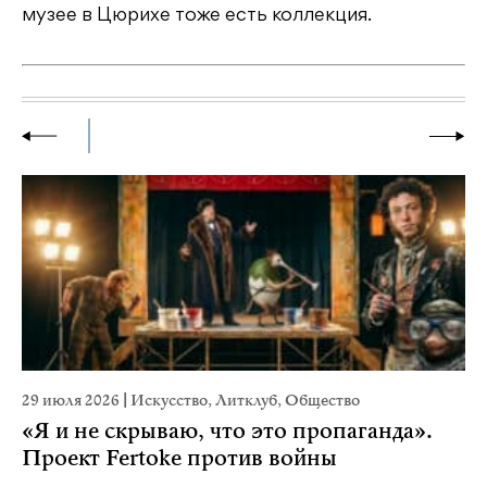
музее в Цюрихе тоже есть коллекция.
29 июля 2026
|
Искусство
,
Литклуб
,
Общество
23
«Я и не скрываю, что это пропаганда».
М
Проект Fertoke против войны
р