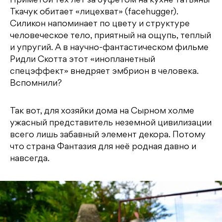
Приметой тех лет за буфетом на кухне Татьяны
Ткачук обитает «лицехват» (facehugger).
Силикон напоминает по цвету и структуре
человеческое тело, приятный на ощупь, теплый
и упругий. А в научно-фантастическом фильме
Ридли Скотта этот «инопланетный
спецэффект» внедряет эмбрион в человека.
Вспомнили?
Так вот, для хозяйки дома на Сырном холме
ужасный представитель неземной цивилизации
всего лишь забавный элемент декора. Потому
что страна Фантазия для неё родная давно и
навсегда.