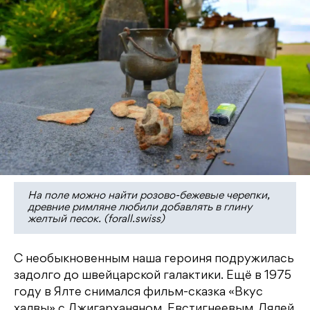
На поле можно найти розово-бежевые черепки,
древние римляне любили добавлять в глину
желтый песок. (forall.swiss)
С необыкновенным наша героиня подружилась
задолго до швейцарской галактики. Ещё в 1975
году в Ялте снимался фильм-сказка «Вкус
халвы» с Джигарханяном, Евстигнеевым, Лялей