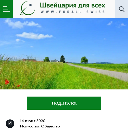
Искусство
,
Новости
,
Общество
»
Хозяйка Сырного
холма и её пуговицы
подписка
14 июня 2020
Искусство
,
Общество