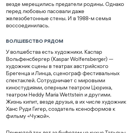
везде мерещились предатели родины. Однако
перед любовью пасовали даже
железобетонные стены. И в 1988-м семья
воссоединилась.
ВОЛШЕБСТВО РЯДОМ
У волшебства есть художники. Каспар
Вольфенсбергер (Kaspar Wolfensberger) —
художник сцены в театрах австрийского
Брегенца и Линца, сценограф фестивальных
спектаклей. Сотрудничает с мировыми
киностудиями, оперным театром Цюриха,
театром Heddy Maria Wettstein и другими.
Жизнь кипит, везде друзья, в их числе художник
Ханс Руди Гигер, создатель ксеноформов к
фильму «Чужой».