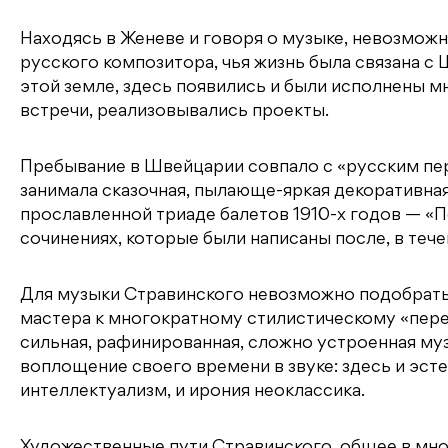
Находясь в Женеве и говоря о музыке, невозмож
русского композитора, чья жизнь была связана с
этой земле, здесь появились и были исполнены м
встречи, реализовывались проекты.
Пребывание в Швейцарии совпало с «русским пе
занимала сказочная, пылающе-яркая декоративна
прославленной триаде балетов 1910-х годов — «П
сочинениях, которые были написаны после, в теч
Для музыки Стравинского невозможно подобрать 
мастера к многократному стилистическому «пере
сильная, рафинированная, сложно устроенная му
воплощение своего времени в звуке: здесь и эсте
интеллектуализм, и ирония неоклассика.
Художественные пути Стравинского, общее в мног