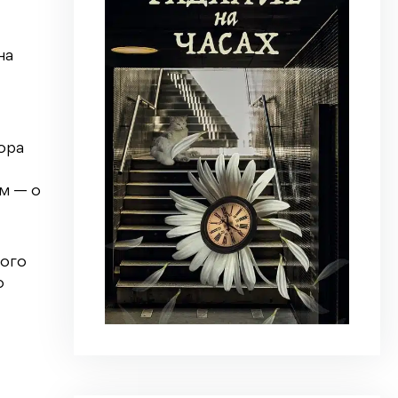
на
ора
м — о
того
о