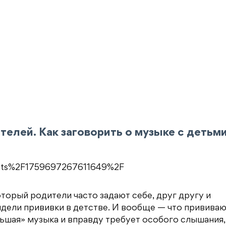
ителей. Как заговорить о музыке с детьм
nts%2F1759697267611649%2F
торый родители часто задают себе, друг другу и
идели прививки в детстве. И вообще — что прививаю
большая» музыка и вправду требует особого слышания,