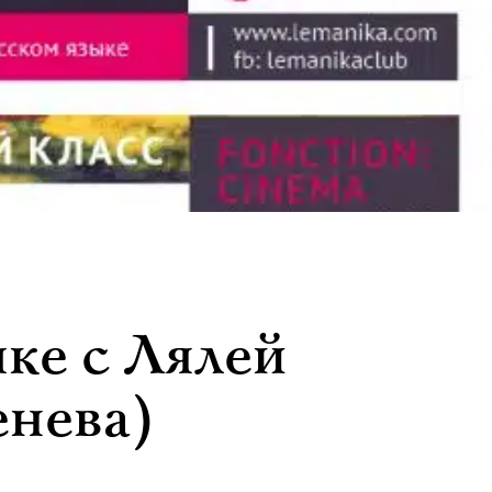
ке с Лялей
нева)