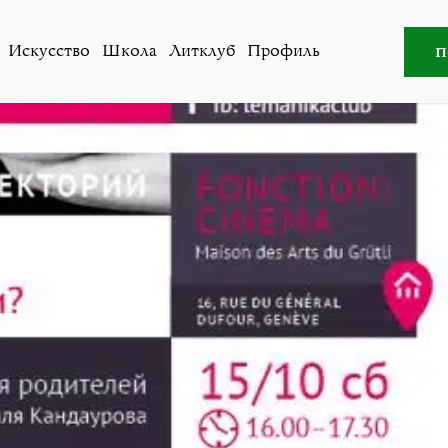
усство
»
Lemanika: О музыке с Лялей Кандауровой (Жен
п
Искусство
Школа
Литклуб
Профиль