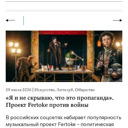
29 июля 2026
|
Искусство
,
Литклуб
,
Общество
23
«Я и не скрываю, что это пропаганда».
М
Проект Fertoke против войны
р
В российских соцсетях набирает популярность
На
музыкальный проект Fertoke – политическая
Ге