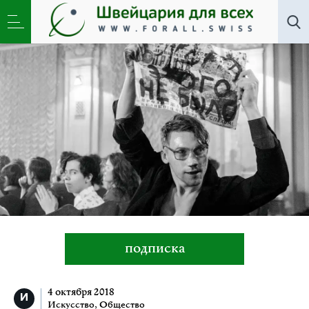
Искусство
,
Новости
,
Общество
»
«Лето» — ответ
«Ла-Ла Ленду» или мюзикл Серебренникова?
подписка
4 октября 2018
Искусство
,
Общество