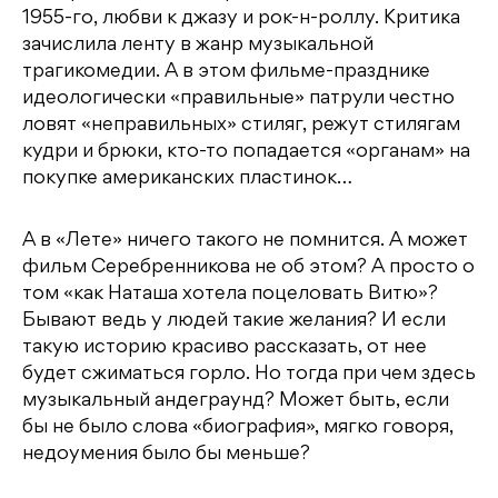
1955-го, любви к джазу и рок-н-роллу. Критика
зачислила ленту в жанр музыкальной
трагикомедии. А в этом фильме-празднике
идеологически «правильные» патрули честно
ловят «неправильных» стиляг, режут стилягам
кудри и брюки, кто-то попадается «органам» на
покупке американских пластинок…
А в «Лете» ничего такого не помнится. А может
фильм Серебренникова не об этом? А просто о
том «как Наташа хотела поцеловать Витю»?
Бывают ведь у людей такие желания? И если
такую историю красиво рассказать, от нее
будет сжиматься горло. Но тогда при чем здесь
музыкальный андеграунд? Может быть, если
бы не было слова «биография», мягко говоря,
недоумения было бы меньше?