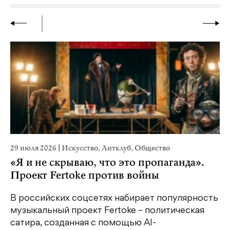
29 июля 2026
|
Искусство
,
Литклуб
,
Общество
23
«Я и не скрываю, что это пропаганда».
М
Проект Fertoke против войны
р
В российских соцсетях набирает популярность
На
музыкальный проект Fertoke – политическая
Ге
сатира, созданная с помощью AI-
яр