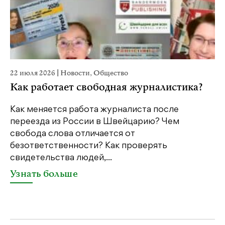
22 июля 2026
|
Новости
,
Общество
20
Как работает свободная журналистика?
П
м
Как меняется работа журналиста после
переезда из России в Швейцарию? Чем
Чт
свобода слова отличается от
по
безответственности? Как проверять
по
свидетельства людей,...
се
Узнать больше
У