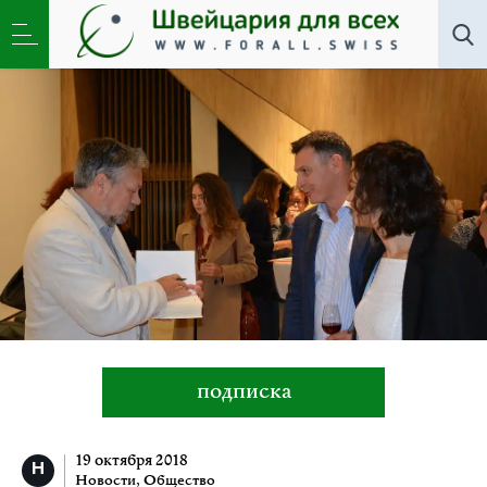
Новости
,
Общество
»
Напишите нам книгу,
господин Шишкин
подписка
19 октября 2018
Новости
,
Общество