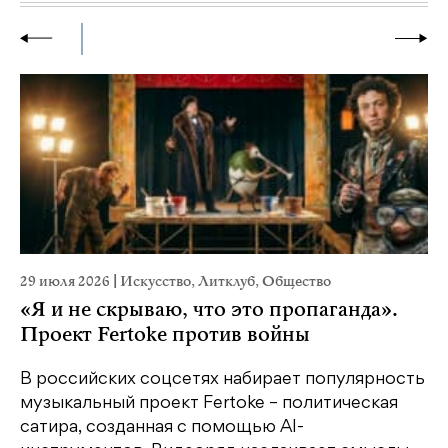
29 июля 2026
|
Искусство
,
Литклуб
,
Общество
19
«Я и не скрываю, что это пропаганда».
Я
Проект Fertoke против войны
«М
ме
В российских соцсетях набирает популярность
дл
музыкальный проект Fertoke – политическая
сатира, созданная с помощью AI-
У