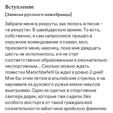
Вступление
[Записки русского новобранца]
Забрали меня в рекруты, как пелось в песне –
«в рекрута». В швейцарскую армию. То есть,
собственно, я сам напросился: пришёл в
окружное командование и сказал, мол,
призовите меня, наконец, пока мне двадцать
шесть не исполнилось, и я не стал
соответственно образованным и окончательно
неспортивным… Cколько можно ждать
повестки Marschbefehl (а ждал я ровно 2 дня)!
Мне бы этим летом в альпийские стрелки, я на
карнавале из духового ружья микки-маусов
выигрываю. Один из одетых в спортивные
свитера дядек, которые там сидели, без
особого восторга от такой гражданской
сознательности забил мою арийскую фамилию