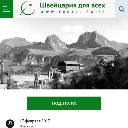
Литклуб
»
Письма из швейцарской армии (2004-
2005). Вступление
подписка
17 февраля 2017
Литклуб