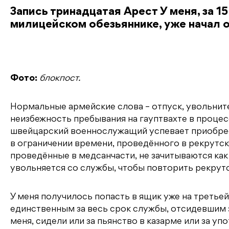
Запись тринадцатая Арест У меня, за 1
милицейском обезьяннике, уже начал 
Фото:
блокпост.
Нормальные армейские слова – отпуск, увольнит
неизбежность пребывания на гауптвахте в процес
швейцарский военнослужащий успевает приобрест
в ограничении времени, проведённого в рекрутско
проведённые в медсанчасти, не зачитываются как 
увольняется со службы, чтобы повторить рекрутс
У меня получилось попасть в ящик уже на третье
единственным за весь срок службы, отсидевшим за
меня, сидели или за пьянство в казарме или за уп