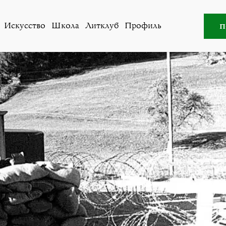
итклуб
»
Письма из швейцарской армии (2004-2005). Аре
п
Искусство
Школа
Литклуб
Профиль