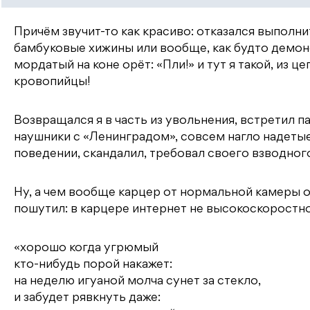
Причём звучит-то как красиво: отказался выполни
бамбуковые хижины или вообще, как будто демонс
мордатый на коне орёт: «Пли!» и тут я такой, из ц
кровопийцы!
Возвращался я в часть из увольнения, встретил п
наушники с «Ленинградом», совсем нагло надетые
поведении, скандалил, требовал своего взводного
Ну, а чем вообще карцер от нормальной камеры от
пошутил: в карцере интернет не высокоскоростн
«хорошо когда угрюмый
кто-нибудь порой накажет:
на неделю игуаной молча сунет за стекло,
и забудет рявкнуть даже: