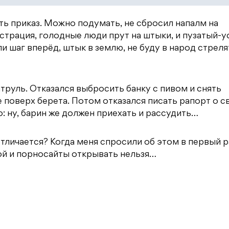
ть приказ. Можно подумать, не сбросил напалм на
трация, голодные люди прут на штыки, и пузатый-у
епи шаг вперёд, штык в землю, не буду в народ стреля
атруль. Отказался выбросить банку с пивом и снять
 поверх берета. Потом отказался писать рапорт о 
: ну, барин же должен приехать и рассудить…
личается? Когда меня спросили об этом в первый ра
ой и порносайты открывать нельзя…