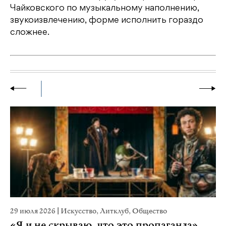
Чайковского по музыкальному наполнению,
звукоизвлечению, форме исполнить гораздо
сложнее.
29 июля 2026
|
Искусство
,
Литклуб
,
Общество
23
«Я и не скрываю, что это пропаганда».
М