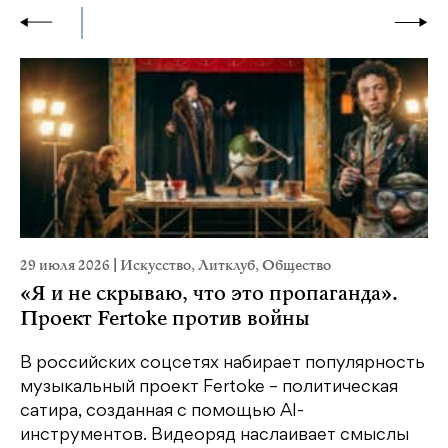
29 июля 2026
|
Искусство
,
Литклуб
,
Общество
23
«Я и не скрываю, что это пропаганда».
М
Проект Fertoke против войны
р
В российских соцсетях набирает популярность
На
музыкальный проект Fertoke – политическая
Ге
сатира, созданная с помощью AI-
яр
инструментов. Видеоряд наслаивает смыслы
об