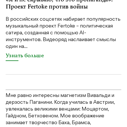
Проект Fertoke против войны
р
В российских соцсетях набирает популярность
На
музыкальный проект Fertoke – политическая
Ге
сатира, созданная с помощью AI-
яр
инструментов. Видеоряд наслаивает смыслы
об
один на...
У
Узнать больше
Мне равно интересны магнетизм Вивальди и
дерзость Паганини. Когда училась в Австрии,
увлекалась великими венцами: Моцартом,
Гайдном, Бетховеном. Мое воображение
занимает творчество Баха, Брамса,