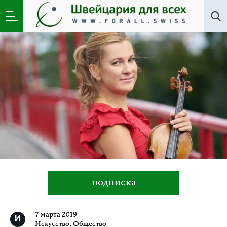
Искусство
,
Новости
,
Общество
»
Подвижные
темпы скрипачки Марии Солозобовой
подписка
7 марта 2019
Искусство
,
Общество