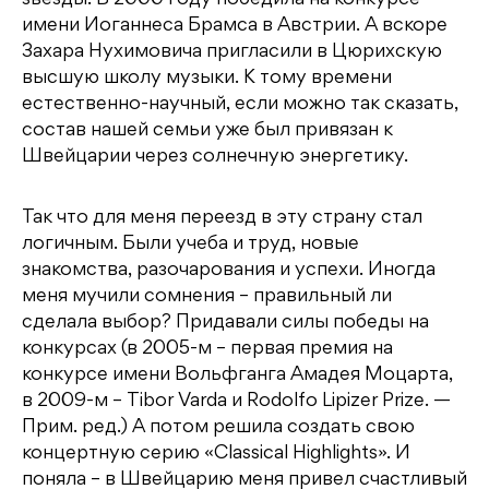
звезды. В 2000 году победила на конкурсе
имени Иоганнеса Брамса в Австрии. А вскоре
Захара Нухимовича пригласили в Цюрихскую
высшую школу музыки. К тому времени
естественно-научный, если можно так сказать,
состав нашей семьи уже был привязан к
Швейцарии через солнечную энергетику.
Так что для меня переезд в эту страну стал
логичным. Были учеба и труд, новые
знакомства, разочарования и успехи. Иногда
меня мучили сомнения – правильный ли
сделала выбор? Придавали силы победы на
конкурсах (в 2005-м – первая премия на
конкурсе имени Вольфганга Амадея Моцарта,
в 2009-м – Tibor Varda и Rodolfo Lipizer Prize. —
Прим. ред.) А потом решила создать свою
концертную серию «Classical Highlights». И
поняла – в Швейцарию меня привел счастливый