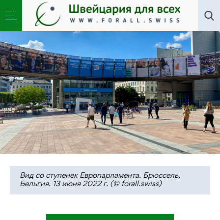
Новости
,
Общество
,
Школа
»
Программы помогают
ловить пропаганду
Вид со ступенек Европарламента. Брюссель,
Бельгия. 13 июня 2022 г. (© forall.swiss)