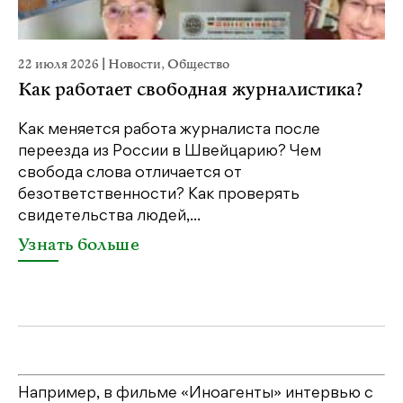
22 июля 2026
|
Новости
,
Общество
20
Как работает свободная журналистика?
П
м
Как меняется работа журналиста после
переезда из России в Швейцарию? Чем
Чт
свобода слова отличается от
по
безответственности? Как проверять
по
свидетельства людей,...
се
Узнать больше
У
Например, в фильме «‎Иноагенты» интервью с